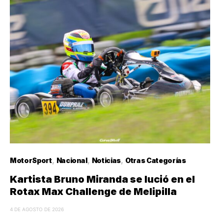
MotorSport
Nacional
Noticias
Otras Categorías
Kartista Bruno Miranda se lució en el
Rotax Max Challenge de Melipilla
4 DE AGOSTO DE 2026