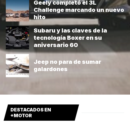
Geely completó el 3L
Challenge marcando un nuevo
hito
Subaru y las claves de la
tecnología Boxer en su
aniversario 60
Jeep no para de sumar
galardones
DESTACADOS EN
+MOTOR