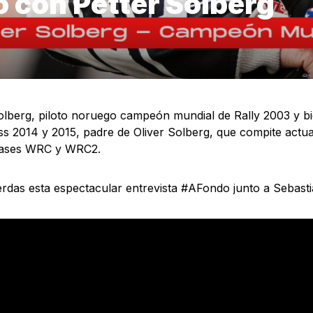
 con Petter Solberg
olberg, piloto noruego campeón mundial de Rally 2003 y 
ss 2014 y 2015, padre de Oliver Solberg, que compite act
clases WRC y WRC2.
erdas esta espectacular entrevista #AFondo junto a Sebast