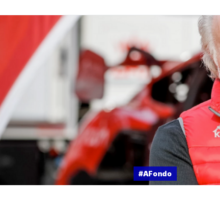
#AFondo
#Afondo