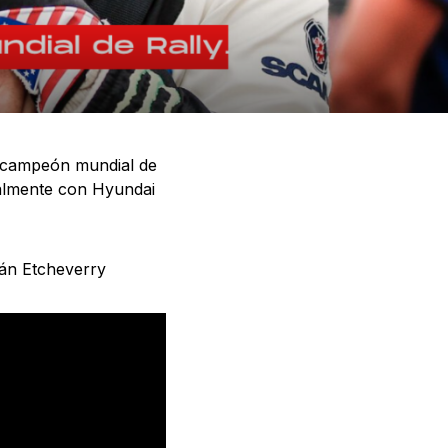
bicampeón mundial de
ualmente con Hyundai
ián Etcheverry