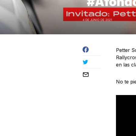
#Afondo
4 DE JUNIO DE 2021
Petter S
Rallycro
en las 
No te pi