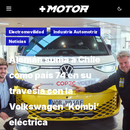
Electromovilidad
Industria Automotriz
Noticias
Alemán suma a Chile
como país 74 en su
travesía con la
Volkswagen ‘Kombi’
eléctrica