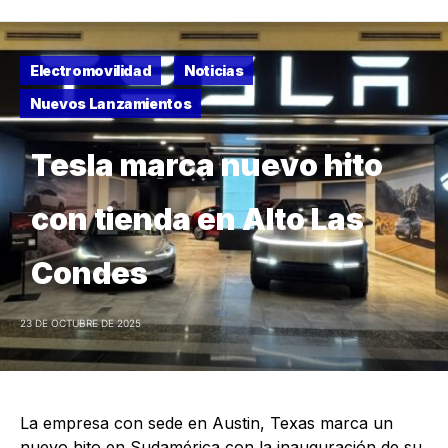
Electromovilidad
Noticias
Nuevos Lanzamientos
Tesla marca nuevo hito
con tienda en Alto Las
Condes
23 DE OCTUBRE DE 2025
La empresa con sede en Austin, Texas marca un
nuevo hito en Sudamérica con la inauguración de su