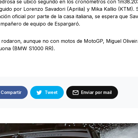
edrosa se ubicó segundo en los cronómetros con 1m38.20
uido por Lorenzo Savadori (Aprilia) y Mika Kallio (KTM). 
ción oficial por parte de la casa italiana, se espera que S
mpañero de equipo de Espargaró.
 rodaron, aunque no con motos de MotoGP, Miguel Olivei
cuona (BMW S1000 RR).
Compartir
Tweet
Enviar por mail