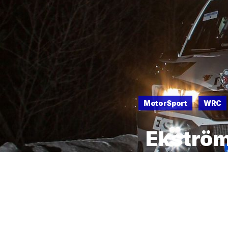
MotorSport
WRC
Ekström
finland
17 DE FEBRERO DE 2021