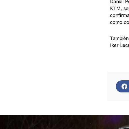
Daniel P
KTM, seg
confirma
como co
También
Iker Le