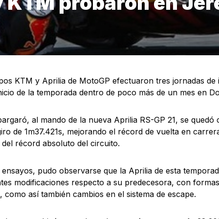
 y KTM probaron en Jer
pos KTM y Aprilia de MotoGP efectuaron tres jornadas de 
inicio de la temporada dentro de poco más de un mes en Do
pargaró, al mando de la nueva Aprilia RS-GP 21, se quedó c
iro de 1m37.421s, mejorando el récord de vuelta en carre
del récord absoluto del circuito.
 ensayos, pudo observarse que la Aprilia de esta tempora
tes modificaciones respecto a su predecesora, con forma
s, como así también cambios en el sistema de escape.