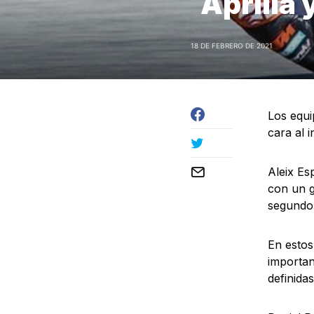
Aprilia
18 DE FEBRERO DE 2021
Los equi
cara al 
Aleix Es
con un g
segundo 
En estos
importan
definida