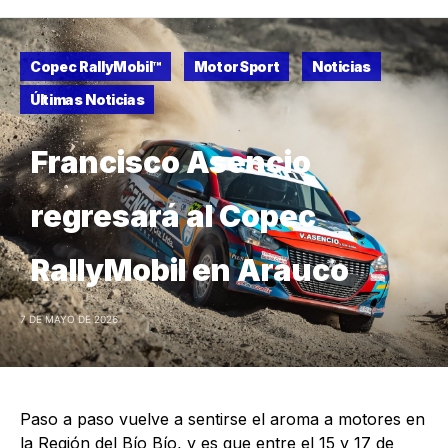
Copec RallyMobil™
MotorSport
Noticias
Últimas Noticias
Francisco Asencio
regresará al Copec
RallyMobil en Arauco
7 DE MAYO DE 2026
Paso a paso vuelve a sentirse el aroma a motores en
la Región del Bío Bío, y es que entre el 15 y 17 de