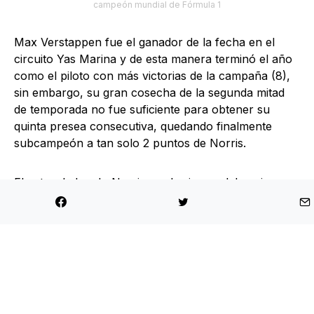
campeón mundial de Fórmula 1
Max Verstappen fue el ganador de la fecha en el
circuito Yas Marina y de esta manera terminó el año
como el piloto con más victorias de la campaña (8),
sin embargo, su gran cosecha de la segunda mitad
de temporada no fue suficiente para obtener su
quinta presea consecutiva, quedando finalmente
subcampeón a tan solo 2 puntos de Norris.
El cetro de Lando Norris es el primero del equipo
McLaren en el ranking de pilotos desde el 2008 y el
tercero de un piloto británico en el team con sede en
Woking luego de los conseguidos por James Hunt y
Lewis Hamilton.
Tras la obtención de la corona mundial en Abu
Dhabi, Norris aseguró que el próximo año dejará el