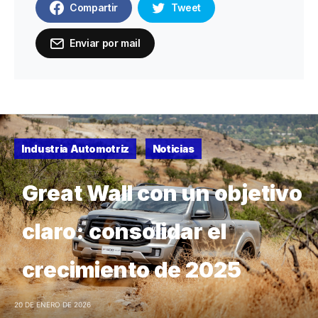
Compartir
Tweet
Enviar por mail
Industria Automotriz
Noticias
Great Wall con un objetivo
claro: consolidar el
crecimiento de 2025
20 DE ENERO DE 2026