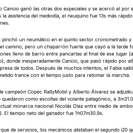
o Cancio ganó las otras dos especiales y se acercó al por e
s la asistencia del mediodía, el neuquino fue 13s más rápi
ones.
 pinchó un neumático en el quinto sector cronometrado y
el camino, pero un chaparrón fuerte que cayó a la tarde 
ones lleno de barro entre pancartas al final de ese lugar 
o), donde inesperadamente Cancio, que pasó rápido por all
presa de todos. Después de muchos intentos, el Fabia sali
tido trance con el tiempo justo para retomar la marcha.
ple campeón Copec RallyMobil y Alberto Álvarez se adjudic
o quedaron como escoltas del volante patagónico, a 3m31.0
ctual monarca nacional Nicolás Díaz entre medio de ambos 
). El tiempo neto del ganador fue 1h07m30.9s.
rque de servicios, los mecánicos alistaban el segundo i20 q