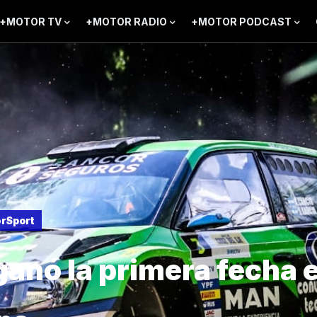
+MOTOR TV
+MOTOR RADIO
+MOTOR PODCAST
rSport
ganó la primera fecha 