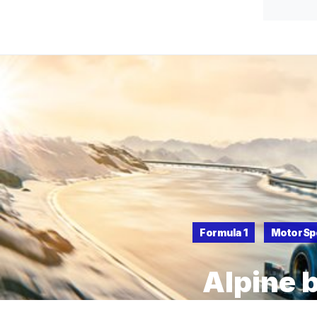
Formula 1
MotorSp
Alpine 