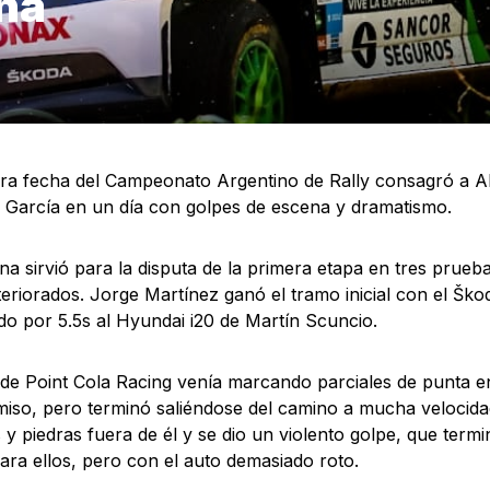
na
ra fecha del Campeonato Argentino de Rally consagró a A
 García en un día con golpes de escena y dramatismo.
a sirvió para la disputa de la primera etapa en tres prueb
teriorados. Jorge Martínez ganó el tramo inicial con el Šk
o por 5.5s al Hyundai i20 de Martín Scuncio.
o de Point Cola Racing venía marcando parciales de punta en
so, pero terminó saliéndose del camino a mucha velocid
 y piedras fuera de él y se dio un violento golpe, que term
ara ellos, pero con el auto demasiado roto.