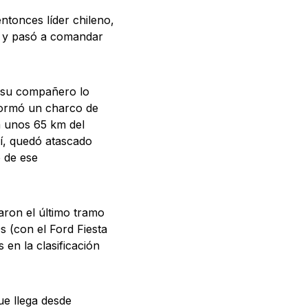
ntonces líder chileno,
do y pasó a comandar
 su compañero lo
formó un charco de
(a unos 65 km del
í, quedó atascado
ó de ese
aron el último tramo
s (con el Ford Fiesta
en la clasificación
ue llega desde