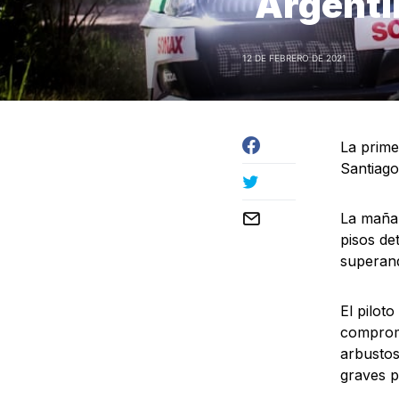
Argenti
12 DE FEBRERO DE 2021
La prime
Santiago
La mañan
pisos de
superand
El pilot
compromi
arbustos
graves p