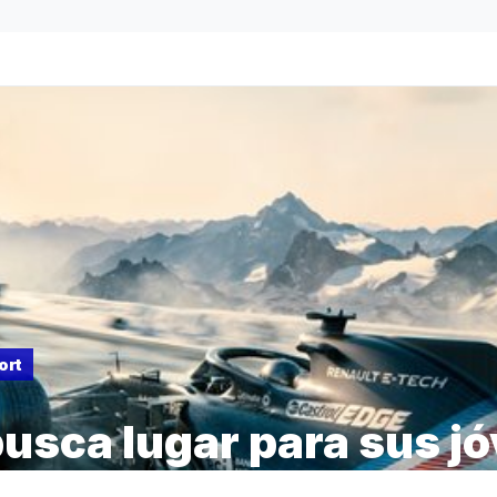
ort
busca lugar para sus j