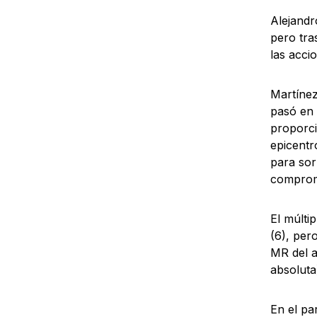
Alejandr
pero tra
las acci
Martínez
pasó en 
proporci
epicentr
para sor
comprome
El múlti
(6), per
MR del a
absoluta
En el pa