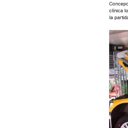
Concepci
clínica 
la parti