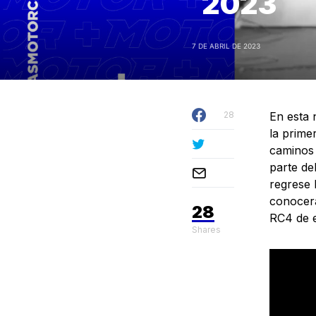
2023
7 DE ABRIL DE 2023
28
En esta 
la prime
caminos 
parte de
regrese 
conocerá
28
RC4 de 
Shares