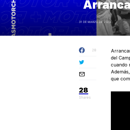
Arranca
31 DE MARZO DE 2023
28
Arranca
del Camp
cuando r
Además,
que com
28
Shares