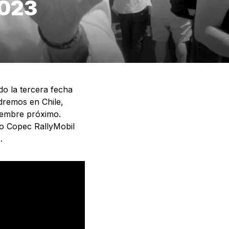
2023
o la tercera fecha
dremos en Chile,
iembre próximo.
o Copec RallyMobil
s.