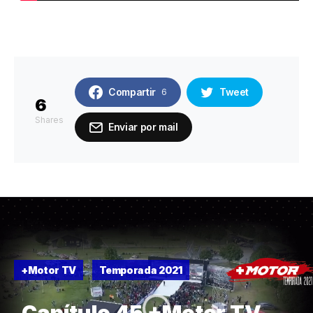
Compartir
Tweet
6
6
Shares
Enviar por mail
+Motor TV
Temporada 2021
Capítulo 45 +Motor TV