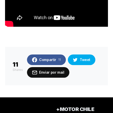
Compartir
Tweet
11
11
Shares
Enviar por mail
+MOTOR CHILE