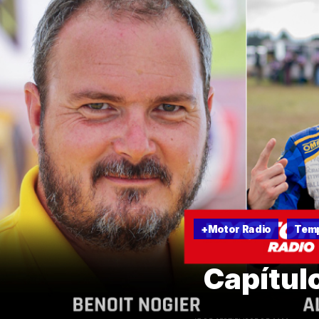
+Motor Radio
Tem
Capítul