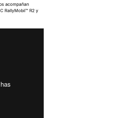
 nos acompañan
 RallyMobil™ R2 y