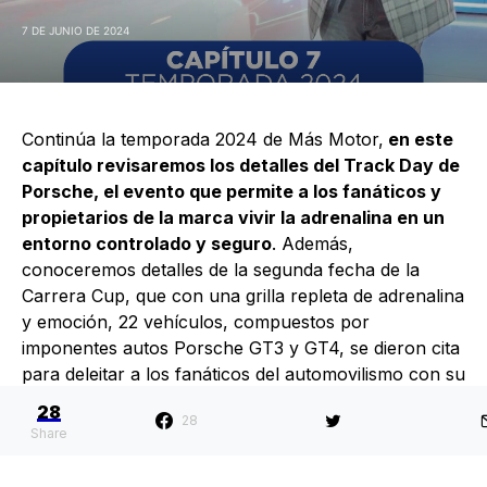
7 DE JUNIO DE 2024
Continúa la temporada 2024 de Más Motor,
en este
capítulo revisaremos los detalles del Track Day de
Porsche, el evento que permite a los fanáticos y
propietarios de la marca vivir la adrenalina en un
entorno controlado y seguro
. Además,
conoceremos detalles de la segunda fecha de la
Carrera Cup, que con una grilla repleta de adrenalina
y emoción, 22 vehículos, compuestos por
imponentes autos Porsche GT3 y GT4, se dieron cita
para deleitar a los fanáticos del automovilismo con su
destreza y velocidad, también seremos testigos de las
28
28
novedades del nuevo Porsche Panamera y al final
Share
del capítulo, revisaremos todo el contenido del WRC
de Cerdeña en Italia, donde el piloto Gerardo