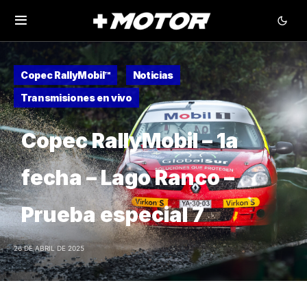
Copec RallyMobil™
Noticias
Transmisiones en vivo
Copec RallyMobil – 1a
fecha – Lago Ranco –
Prueba especial 7
26 DE ABRIL DE 2025