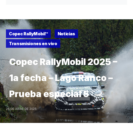
Copec RallyMobil™
Noticias
Transmisiones en vivo
Copec RallyMobil 2025 –
1a fecha – Lago Ranco –
Prueba especial 5
26 DE ABRIL DE 2025