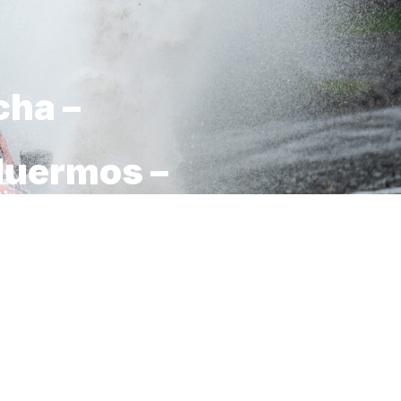
cha –
Muermos –