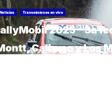
Noticias
Transmisiones en vivo
allyMobil 2025 – 3a fe
Montt, Calbuco y Los 
own