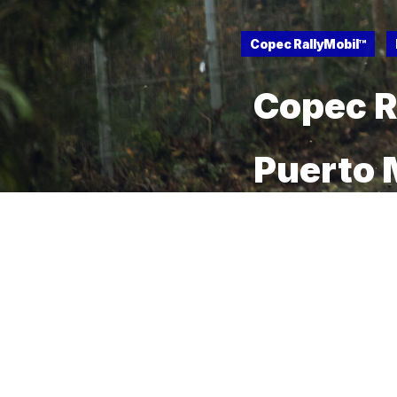
Copec RallyMobil™
Copec R
Puerto 
Shaked
13 DE JUNIO DE 2025