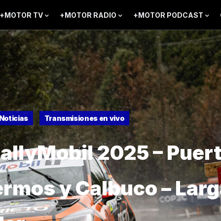
+MOTOR TV
+MOTOR RADIO
+MOTOR PODCAST
Noticias
Transmisiones en vivo
allyMobil 2025 – Puer
rmos y Calbuco – Lar