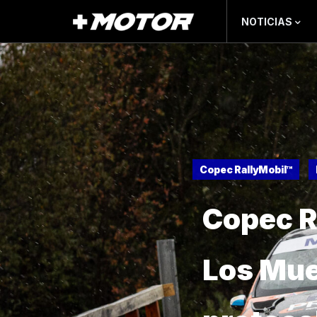
NOTICIAS
Copec RallyMobil™
Copec R
Los Mue