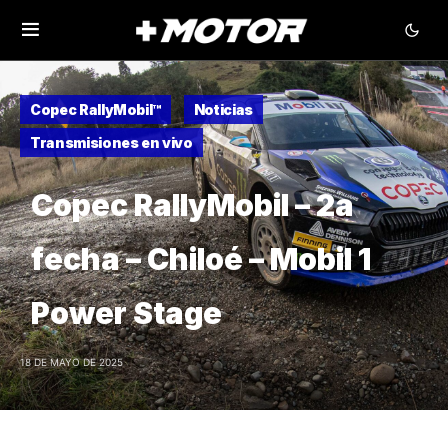
Copec RallyMobil™
Noticias
Transmisiones en vivo
Copec RallyMobil – 2a
fecha – Chiloé – Mobil 1
Power Stage
18 DE MAYO DE 2025