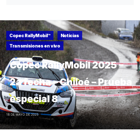
Copec RallyMobil™
Noticias
Transmisiones en vivo
Copec RallyMobil 2025 –
2a fecha – Chiloé – Prueba
especial 8
18 DE MAYO DE 2025