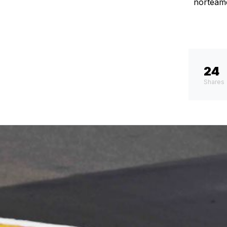
norteame
24
Shares