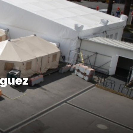
íguez