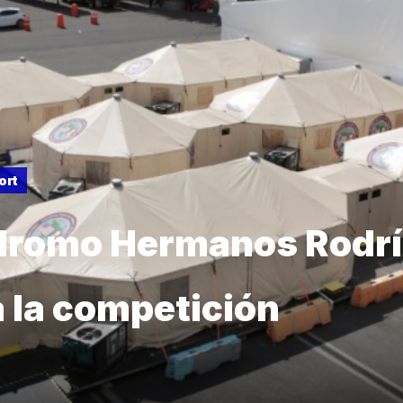
ort
dromo Hermanos Rodr
a la competición