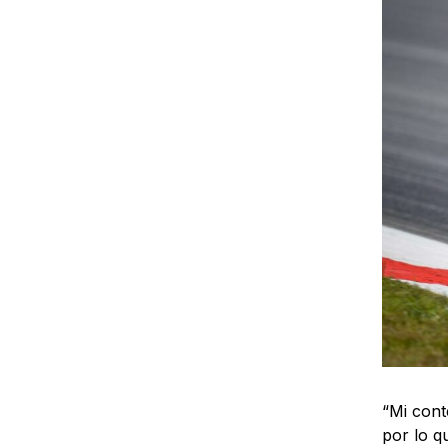
“Mi cont
por lo q