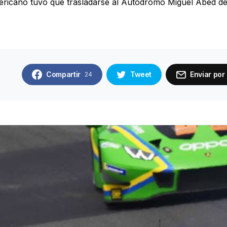
ricano tuvo que trasladarse al Autódromo Miguel Abed de
Compartir
Tweet
Enviar por
24