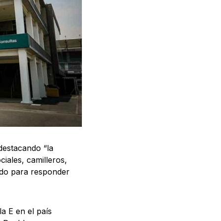
destacando “la
iales, camilleros,
nado para responder
a E en el país