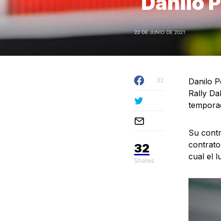
Danilo P
22 DE JUNIO DE 2021
32
Danilo P
Rally Da
tempora
Su contr
contrato
32
cual el 
Shares