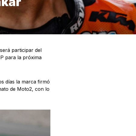
akar
será participar del
oGP para la próxima
os días la marca firmó
nato de Moto2, con lo