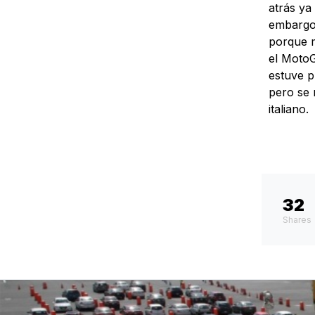
atrás ya
embargo,
porque m
el MotoG
estuve p
pero se 
italiano.
32
Shares