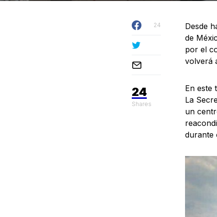
24
Desde h
de Méxic
por el c
volverá 
En este 
24
La Secret
Shares
un centr
reacondi
durante 