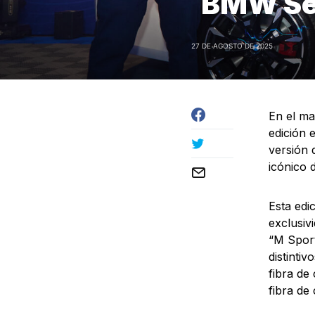
BMW Se
27 DE AGOSTO DE 2025
En el ma
edición 
versión 
icónico 
Esta edi
exclusiv
“M Sport 
distinti
fibra de
fibra de