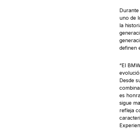
Durante 
uno de l
la histo
generaci
generaci
definen 
“El BMW 
evolució
Desde su
combinan
es honra
sigue ma
refleja 
caracter
Experie