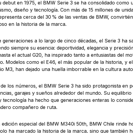
 debut en 1975, el BMW Serie 3 se ha consolidado como u
ismo, diseño y tecnología. Con más de 15 millones de unida
representa cerca del 30 % de las ventas de BMW, convirtié
oso en la historia de la marca.
e generaciones a lo largo de cinco décadas, el Serie 3 ha s
ndo siempre su esencia: deportividad, elegancia y precisió
 hasta el actual G20, ha inspirado tanto a entusiastas del 
ño. Modelos como el E46, el más popular de la historia, y el
io M3, han dejado una huella imborrable en la cultura auto
 de los números, el BMW Serie 3 ha sido protagonista en pe
cias, garajes y sueños alrededor del mundo. Su equilibrio 
y tecnología ha hecho que generaciones enteras lo consid
adero compañero de ruta.
 edición especial del BMW M340i 50th, BMW Chile rinde 
olo ha marcado la historia de la marca, sino que también