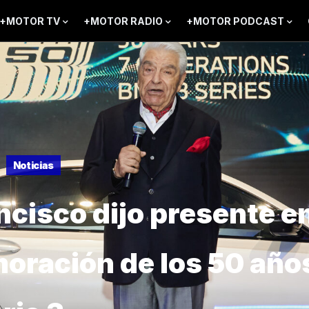
+MOTOR TV
+MOTOR RADIO
+MOTOR PODCAST
Noticias
ncisco dijo presente e
ración de los 50 años