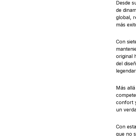
Desde su
de dinam
global, 
más exit
Con siet
mantenie
original
del dise
legendar
Más allá
competen
confort 
un verd
Con esta
que no s