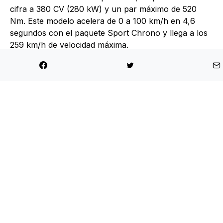
cifra a 380 CV (280 kW) y un par máximo de 520
Nm. Este modelo acelera de 0 a 100 km/h en 4,6
segundos con el paquete Sport Chrono y llega a los
259 km/h de velocidad máxima.
El modelo de entrada al mundo Macan, fue
desarrollado un nuevo motor de cuatro cilindros en
línea con desplazamiento de 1.984 cm³ y
turbocompresor, que entrega de 265 CV de potencia
(195 kW), mientras que su par motor alcanza los 400
Nm. Acelera de 0 a 100 km/h 6,2 segundos con el
paquete Sport Chrono y tiene una velocidad máxima
de 232 km/h.
Todos los propulsores van acoplados a la
transmisión de doble embrague y siete marchas de
Porsche (PDK) y cuentan con el sistema de tracción
total Porsche Traction Management (PTM).