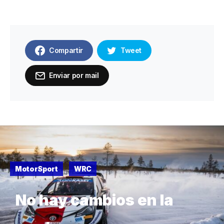
Compartir
Tweet
Enviar por mail
MotorSport
WRC
No hay cambios en la