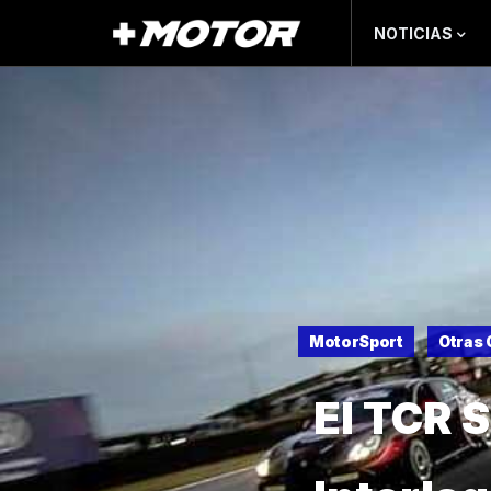
NOTICIAS
MotorSport
Otras 
El TCR 