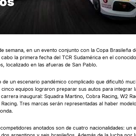
gos
 de semana, en un evento conjunto con la Copa Brasileña 
a cabo la primera fecha del TCR Sudamérica en el conocido 
os, localizado en las afueras de San Pablo.
 de un escenario pandémico complicado que dificultó muc
a, cinco equipos lograron preparar sus autos para integrar la
a carrera inaugural: Squadra Martino, Cobra Racing, W2 R
Racing. Tres marcas serán representadas al haber model
Honda.
 competidores anotados son de cuatro nacionalidades: un 
 dos argentinos y seis brasileños. Además de la lucha por la 