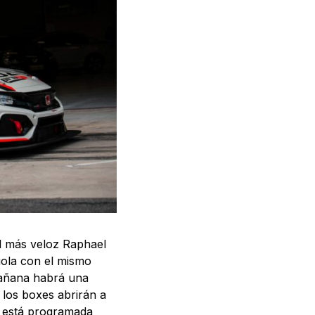
l más veloz Raphael
iola con el mismo
Mañana habrá una
 los boxes abrirán a
 2 está programada