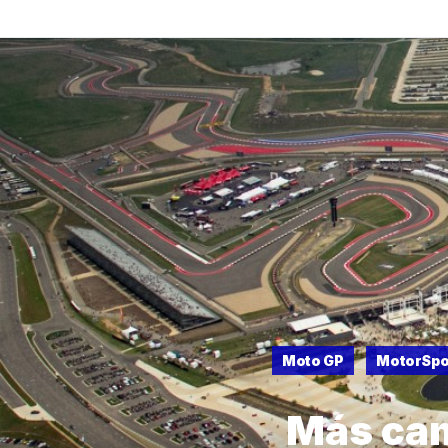
Moto GP
MotorSpo
Más cam