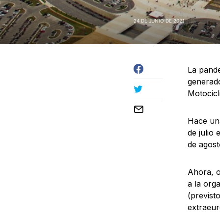
24 DE JUNIO DE 2021
La pande
generado
Motocicl
Hace una
de julio
de agost
Ahora, o
a la org
(previst
extraeur