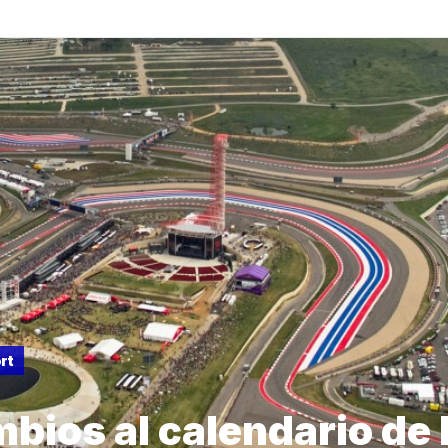
rt
bios al calendario d