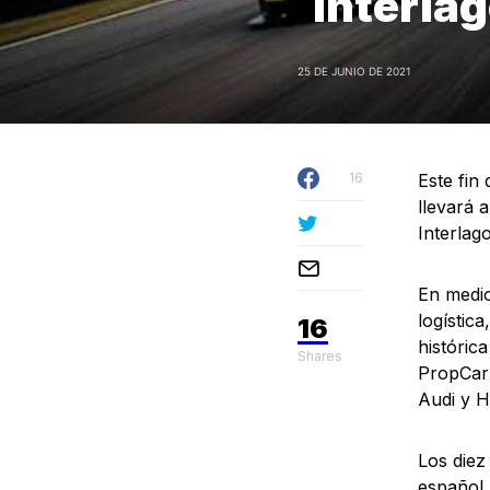
Interla
25 DE JUNIO DE 2021
16
Este fin
llevará 
Interlag
En medio
logístic
16
históric
Shares
PropCar 
Audi y 
Los diez
español,