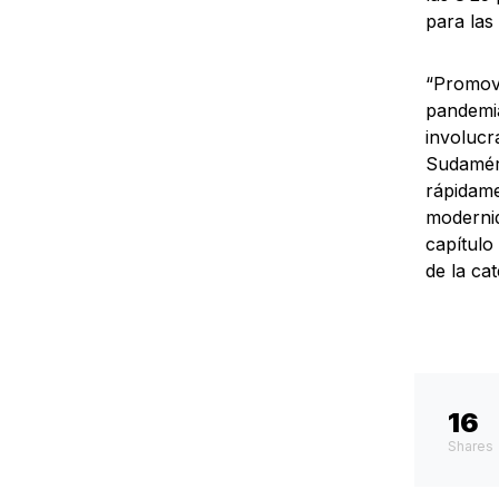
para las
“Promove
pandemia
involucr
Sudaméri
rápidame
modernid
capítulo
de la cat
16
Shares