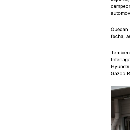
campeona
automovi
Quedan p
fecha, a
También 
Interlag
Hyundai 
Gazoo Ra