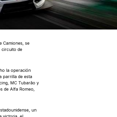
de Camiones, se
circuito de
ho la operación
 parrilla de esta
acing, MC Tubarão y
os de Alfa Romeo,
estadounidense, un
victoria, el