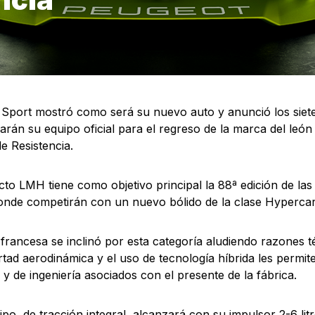
Sport mostró como será su nuevo auto y anunció los siete
rán su equipo oficial para el regreso de la marca del leó
 Resistencia.
cto LMH tiene como objetivo principal la 88ª edición de la
nde competirán con un nuevo bólido de la clase Hypercar
 francesa se inclinó por esta categoría aludiendo razones t
ertad aerodinámica y el uso de tecnología híbrida les permit
s y de ingeniería asociados con el presente de la fábrica.
tipo, de tracción integral, alcanzará con su impulsor 2-6 li