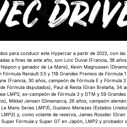
idos para conducir este Hypercar a partir de 2022, con la
das a fines de este año, son Loïc Duval (Francia, 38 añ
 Nippon y ganador de Le Mans), Kevin Magnussen (Dinama
Fórmula Renault 3.5 y 118 Grandes Premios de Fórmula 1 
gne (Francia, 30 años, campeón de Fórmula E y Fórmula 3
de Fórmula disputados), Paul di Resta (Gran Bretaña, 34 
ase LMP2, ex-campeón de Fórmula 3 y DTM y 59 Grandes 
os), Mikkel Jensen (Dinamarca, 26 años, campeón alemán
 Le Mans Series LMP3), Gustavo Menezes (Estados Unidos
LMP2) y, como volante de reserva, James Rossiter (Gran 
e Super Fórmula y Super GT en Japón, LMP2 y probador d