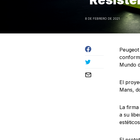
8 DE FEBRERO DE 2021
Peugeot 
conforma
Mundo de
El proye
Mans, do
La firma
a su lib
estético
El proto