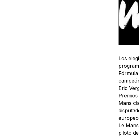
Los eleg
programa
Fórmula
campeón 
Eric Ver
Premios 
Mans cl
disputad
europeo
Le Mans 
piloto d