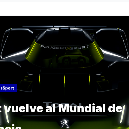
rSport
 vuelve al Mundial de
ncia