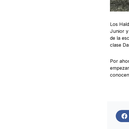
Los Hald
Junior y
de la es
clase Da
Por ahor
empezará
conocen