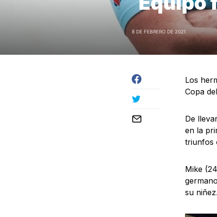
Equipo 
8 DE FEBRERO DE 2021
Los herm
Copa de
De lleva
en la pr
triunfos
Mike (24
germano 
su niñez