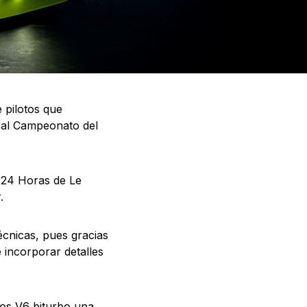
 pilotos que
n al Campeonato del
s 24 Horas de Le
.
écnicas, pues gracias
e incorporar detalles
tros V6 biturbo una