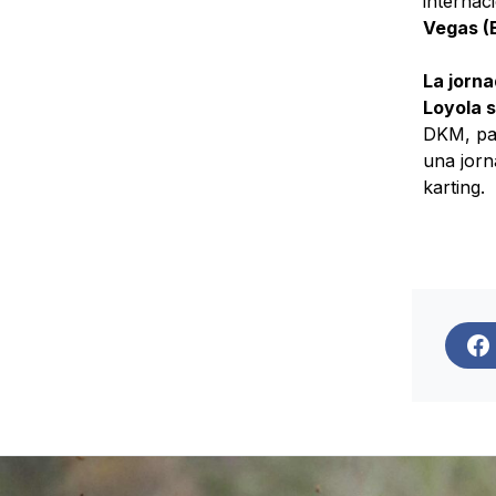
internac
Vegas (E
La jorn
Loyola s
DKM, pa
una jorn
karting.