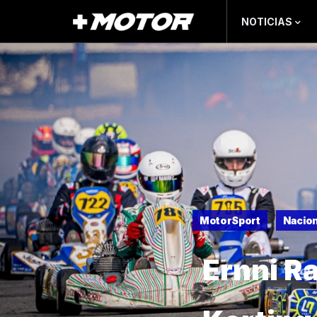
NOTICIAS
MotorSport
Nacion
Ernni Ra