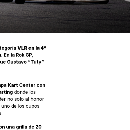
ategoría
VLR en la 4ª
a
. En la Rok GP,
 fue Gustavo “Tuty”
pa Kart Center con
arting
donde los
der no solo al honor
r uno de los cupos
s.
n una grilla de 20