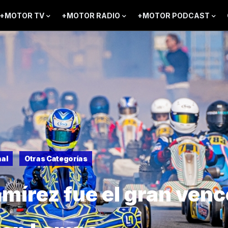
+MOTOR TV
+MOTOR RADIO
+MOTOR PODCAST
al
Otras Categorías
mírez fue el gran venc