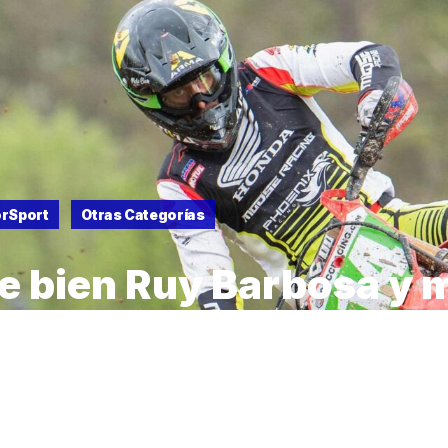
rSport
Otras Categorías
e bien Ruy Barbosa y 
gar