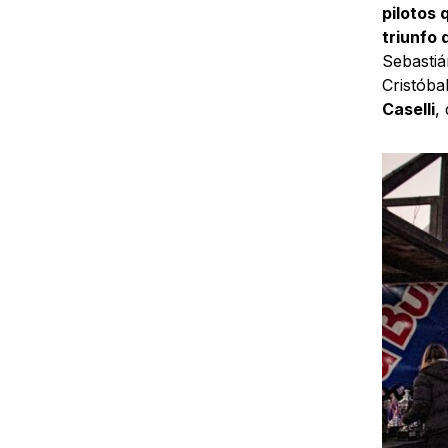
pilotos 
triunfo 
Sebastiá
Cristóba
Caselli
,