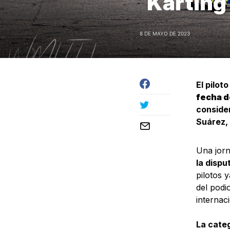
Karting
8 DE MAYO DE 2023
El pilot
fecha d
consider
Suárez, 
Una jorn
la dispu
pilotos 
del podi
internac
La categ