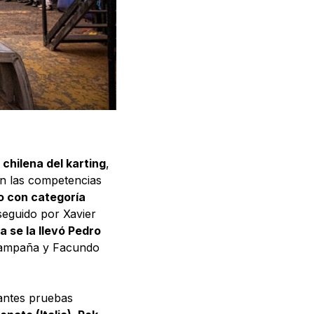
 chilena del karting
,
 en las competencias
o con categoría
 seguido por Xavier
ia se la llevó Pedro
Campaña y Facundo
tantes pruebas