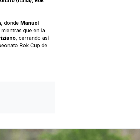
onato (Italia), Rok
a
, donde
Manuel
, mientras que en la
riziano
, cerrando así
ampeonato Rok Cup de