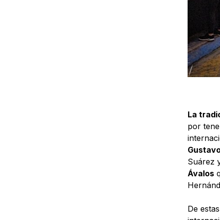
La tradi
por tene
internac
Gustavo
Suárez y
Ávalos
q
Hernánd
De estas