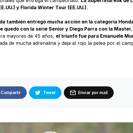
ionales que entrega el campeonato:
La Superfinal Rok de L
E.UU.) y Florida Winter Tour (EE.UU.)
.
ada también entregó mucha acción en la categoría Hond
e quedó con la serie Senior y Diego Parra con la Master
ra mayores de 45 años,
el triunfo fue para Emanuele Mu
ada de mucha adrenalina y deja al rojo la pelea por el c
Compartir
Tweet
Enviar por mail