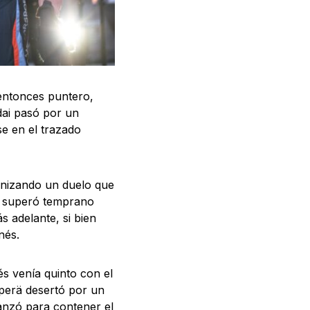
r entonces puntero,
dai pasó por un
se en el trazado
onizando un duelo que
n superó temprano
 adelante, si bien
nés.
s venía quinto con el
nperä desertó por un
anzó para contener el