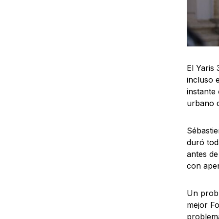
El Yaris
incluso 
instante
urbano d
Sébastie
duró tod
antes de
con apen
Un probl
mejor Fo
problema