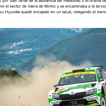
 por salir tarde de la asistencia del mediodía) o el drama d
nó el sector de Vieira de Minho y se encaminaba a la terc
su Hyundai quedó encajado en un talud, relegando al men