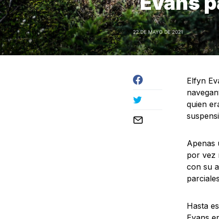
Evans p
22 DE MAYO DE 2021
Elfyn Ev
navegant
quien er
suspensi
Apenas u
por vez 
con su a
parciale
Hasta es
Evans en