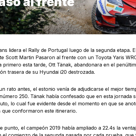
asó al frente
ans lidera el Rally de Portugal luego de la segunda etapa. E
e Scott Martin Pasaron al frente con un Toyota Yaris WRC 
a primero esta tarde, Ott Tänak, abandonara en el penúlti
ón trasera de su Hyundai i20 destrozada.
n rato antes, el estonio venía de adjudicarse el mejor tie
número 250. Tänak había confesado que en esta jornada 
uto, lo cual fue evidente desde el momento en que se anotó
s que conformaron este itinerario.
e punto, el campeón 2019 había ampliado a 22.4s la ventaja
 el comienzo de la segunda pasada por cada prueba, que 