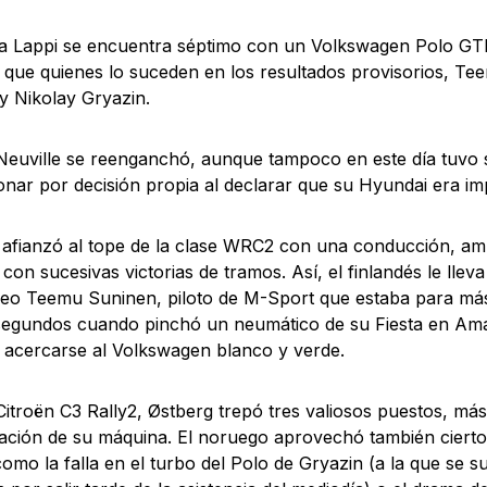
 Lappi se encuentra séptimo con un Volkswagen Polo GTI 
 que quienes lo suceden en los resultados provisorios, T
y Nikolay Gryazin.
Neuville se reenganchó, aunque tampoco en este día tuvo s
nar por decisión propia al declarar que su Hyundai era im
 afianzó al tope de la clase WRC2 con una conducción, am
 con sucesivas victorias de tramos. Así, el finlandés le llev
eo Teemu Suninen, piloto de M-Sport que estaba para más
segundos cuando pinchó un neumático de su Fiesta en Am
acercarse al Volkswagen blanco y verde.
itroën C3 Rally2, Østberg trepó tres valiosos puestos, más
ación de su máquina. El noruego aprovechó también ciert
 como la falla en el turbo del Polo de Gryazin (a la que se