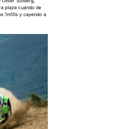
e Oliver Solberg,
era plaza cuando de
os 1m10s y cayendo a