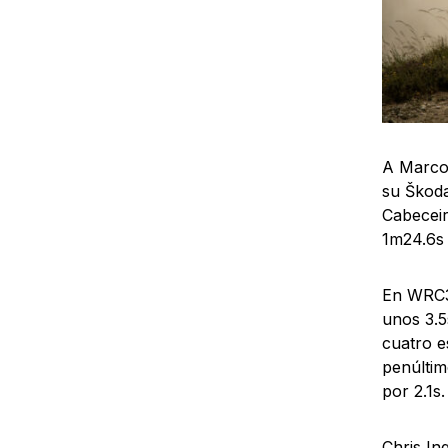
A Marco 
su Škoda
Cabeceir
1m24.6s 
En WRC3,
unos 3.5
cuatro e
penúltim
por 2.1s.
Chris In