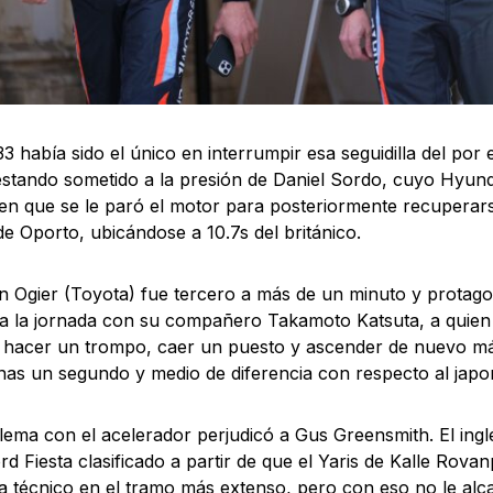
 33 había sido el único en interrumpir esa seguidilla del po
estando sometido a la presión de Daniel Sordo, cuyo Hyun
 en que se le paró el motor para posteriormente recuperar
e Oporto, ubicándose a 10.7s del británico.
n Ogier (Toyota) fue tercero a más de un minuto y protag
a la jornada con su compañero Takamoto Katsuta, a quie
 hacer un trompo, caer un puesto y ascender de nuevo más
as un segundo y medio de diferencia con respecto al japo
ema con el acelerador perjudicó a Gus Greensmith. El inglé
rd Fiesta clasificado a partir de que el Yaris de Kalle Rova
 técnico en el tramo más extenso, pero con eso no le alc