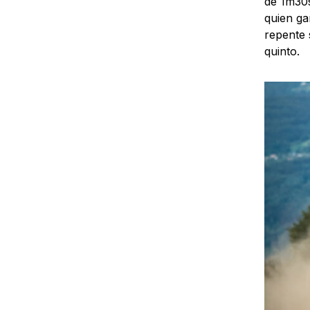
de 1m30s
quien ga
repente 
quinto.