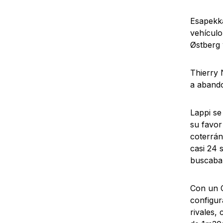
Esapekka
vehículo
Østberg 
Thierry 
a abando
Lappi se
su favor
coterrán
casi 24 
buscaba 
Con un C
configur
rivales,