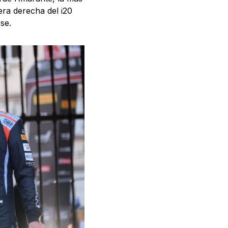
era derecha del i20
se.