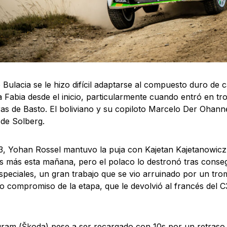
Bulacia se le hizo difícil adaptarse al compuesto duro de
 Fabia desde el inicio, particularmente cuando entró en t
as de Basto. El boliviano y su copiloto Marcelo Der Ohann
de Solberg.
 Yohan Rossel mantuvo la puja con Kajetan Kajetanowicz
s más esta mañana, pero el polaco lo destronó tras conseg
speciales, un gran trabajo que se vio arruinado por un tro
o compromiso de la etapa, que le devolvió al francés del C
gram (Škoda) pese a ser recargado con 10s por un retraso