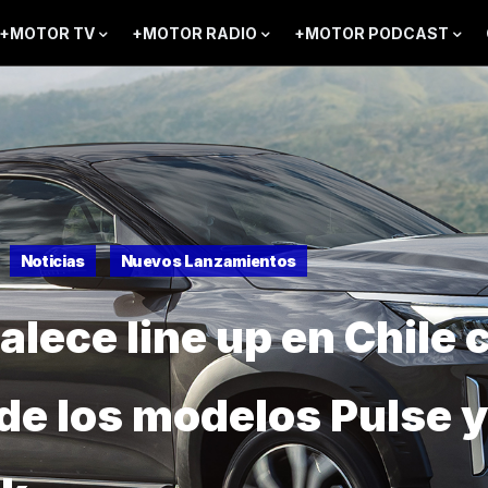
+MOTOR TV
+MOTOR RADIO
+MOTOR PODCAST
Noticias
Nuevos Lanzamientos
talece line up en Chile 
 de los modelos Pulse y