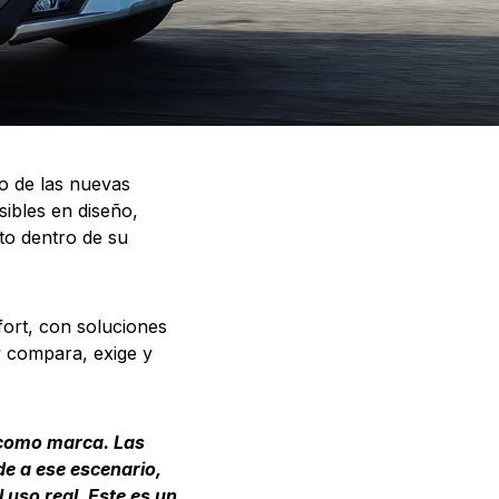
to de las nuevas
ibles en diseño,
to dentro de su
ort, con soluciones
y compara, exige y
 como marca. Las
e a ese escenario,
uso real. Este es un