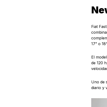
New
Fiat Fas
combinan
compleme
17” o 18
El model
de 120 h
velocid
Uno de s
diario y 