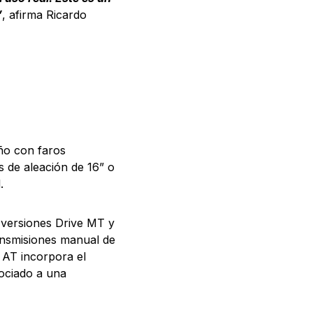
”
, afirma Ricardo
ño con faros
s de aleación de 16” o
l.
s versiones Drive MT y
ansmisiones manual de
 AT incorpora el
ociado a una