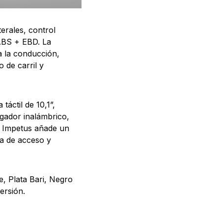
terales, control
 ABS + EBD. La
a la conducción,
 de carril y
táctil de 10,1”,
gador inalámbrico,
ón Impetus añade un
ma de acceso y
ne, Plata Bari, Negro
ersión.