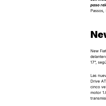
paso rel
Passos, 
New
New Fiat
delanter
17”, seg
Las nuev
Drive AT
cinco ve
motor 1.
transmis