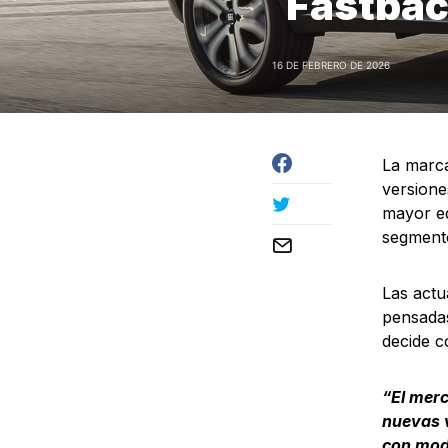
Fastba
16 DE FEBRERO DE 2026
La marca
versione
mayor eq
segment
Las actu
pensadas
decide 
“El mer
nuevas v
con mode