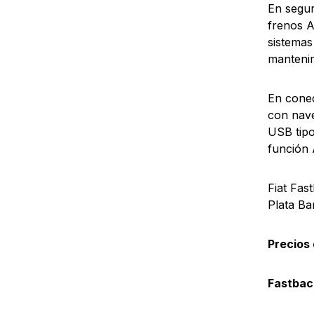
En segur
frenos A
sistemas
mantenim
En conec
con nave
USB tipo
función 
Fiat Fas
Plata Ba
Precios
Fastbac