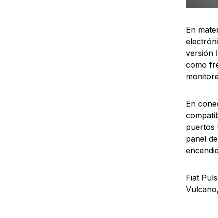
En mater
electrón
versión 
como fre
monitore
En conec
compatib
puertos 
panel de
encendid
Fiat Pul
Vulcano,