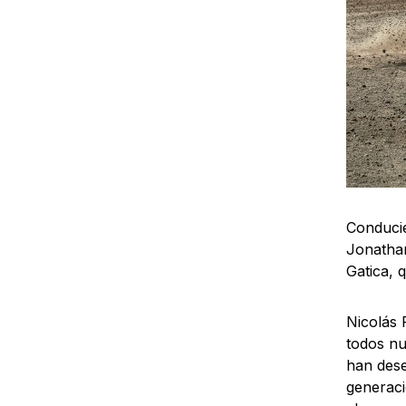
Conducie
Jonathan
Gatica, 
Nicolás 
todos nu
han dese
generaci