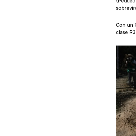
(Peugeot
sobrevir
Con un R
clase R3