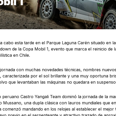
bil 1
 a cabo esta tarde en el Parque Laguna Carén situado en l
down de la Copa Mobil 1, evento que marca el reinicio de la
ística en Chile.
 jornada con muchas novedades técnicas, nombres nuevos
, caracterizada por el sol brillante y una muy oportuna br
olvo que levantaban las máquinas no quedara en suspenso
o peruano Castro Yangali Team dominó la jornada de la ma
 Mussano, una dupla clásica con lauros mundiales que en 
a comenzó mandando en los relojes al establecer el mejor
ayo previo en el serpenteante y atractivo trazado de apr