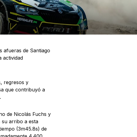
as afueras de Santiago
 actividad
, regresos y
isa que contribuyó a
.
no de Nicolás Fuchs y
su arribo a esta
 tiempo (3m45.8s) de
oximadamente 4.400