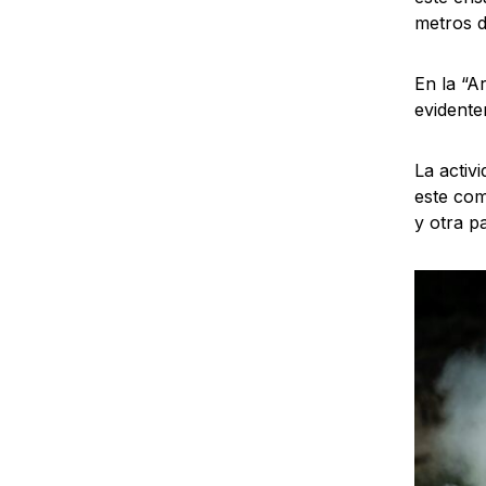
metros d
En la “A
evidente
La activ
este com
y otra pa