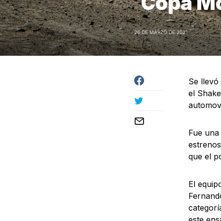
Copa Mo
26 DE MARZO DE 2021
Se llevó
el Shake
automovil
Fue una
estrenos
que el p
El equip
Fernando
categorí
este ens