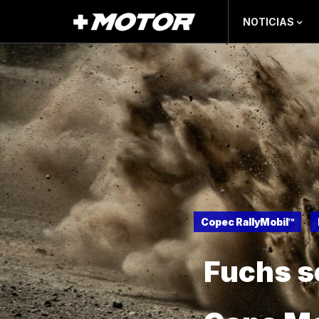
NOTICIAS
Copec RallyMobil™
Fuchs s