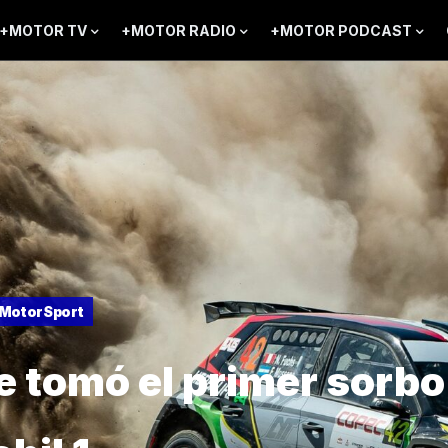
+MOTOR TV
+MOTOR RADIO
+MOTOR PODCAST
MotorSport
e tomó el primer sorbo 