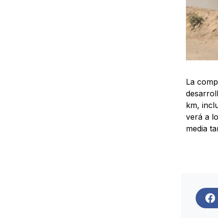
La compe
desarrol
km, incl
verá a l
media ta