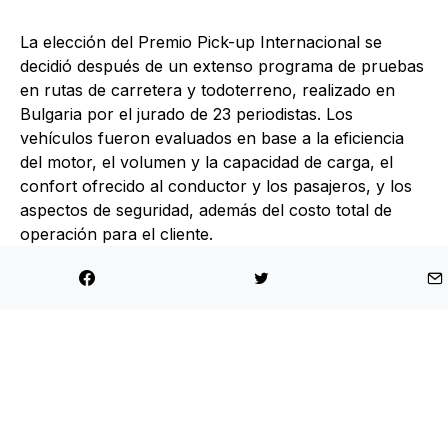
La elección del Premio Pick-up Internacional se
decidió después de un extenso programa de pruebas
en rutas de carretera y todoterreno, realizado en
Bulgaria por el jurado de 23 periodistas. Los
vehículos fueron evaluados en base a la eficiencia
del motor, el volumen y la capacidad de carga, el
confort ofrecido al conductor y los pasajeros, y los
aspectos de seguridad, además del costo total de
operación para el cliente.
“La nueva Ranger PHEV combina perfectamente un
motor de gasolina con un motor alimentado por
batería para ofrecer un rendimiento excepcional y
líder en su categoría, con una eficiencia aún mayor
y un menor costo de combustible en los viajes
diarios”
, afirmó Jarlath Sweeney, presidente del
premio.
“La elección de modos de conducción