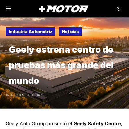
Industria Automotriz
Noticias
Geely estrena centro de
pruebas más grande del
mundo
16 DE DICIEMBRE DE 2025
Geely Auto Group presentó el
Geely Safety Centre
,