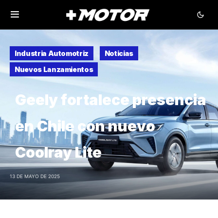
Industria Automotriz
Noticias
Nuevos Lanzamientos
Geely fortalece presencia
en Chile con nuevo
Coolray Lite
13 DE MAYO DE 2025