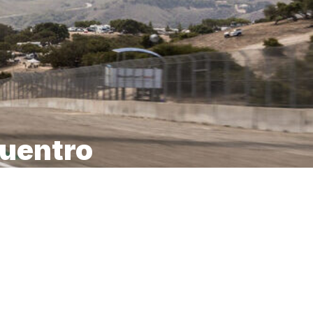
cuentro
mana
 de carretera más