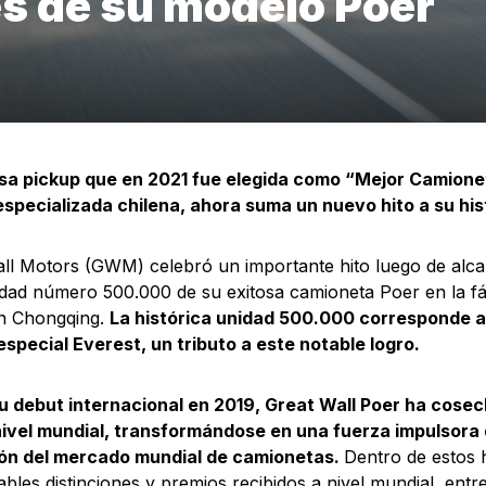
s de su modelo Poer
sa pickup que en 2021 fue elegida como “Mejor Camionet
specializada chilena, ahora suma un nuevo hito a su hist
ll Motors (GWM) celebró un importante hito luego de alca
idad número 500.000 de su exitosa camioneta Poer en la fábr
n Chongqing.
La histórica unidad 500.000 corresponde a 
especial Everest, un tributo a este notable logro.
u debut internacional en 2019, Great Wall Poer ha cosec
nivel mundial, transformándose en una fuerza impulsora 
ón del mercado mundial de camionetas.
Dentro de estos h
bles distinciones y premios recibidos a nivel mundial, entr