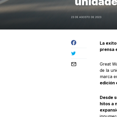
unidade
23 DE AGOSTO DE 2023
La exito
prensa e
Great Wa
de la un
marca e
edición 
Desde s
hitos a 
expansi
innumera