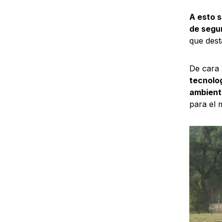
A esto s
de segur
que dest
De cara 
tecnolo
ambient
para el 