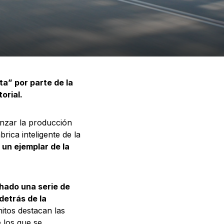
a” por parte de la
orial.
nzar la producción
ica inteligente de la
un ejemplar de la
hado una serie de
detrás de la
itos destacan las
e los que se