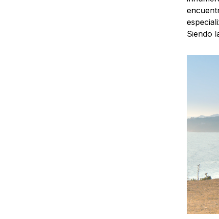
encuentr
especial
Siendo l