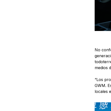
No confo
generaci
todoterr
medios d
“Los pro
GWM. Est
locales e