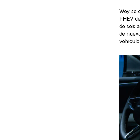
Wey se c
PHEV del
de seis 
de nuevo
vehículo