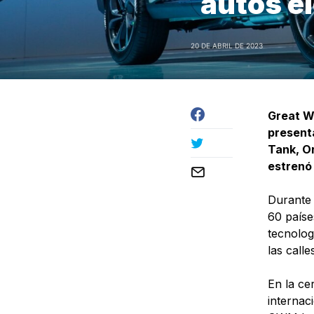
autos e
20 DE ABRIL DE 2023
Great W
present
Tank, Or
estrenó 
Durante 
60 paíse
tecnolog
las calle
En la ce
internac