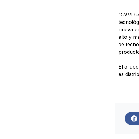
GWM ha d
tecnológ
nueva er
alto y m
de tecno
producto
El grupo
es distr