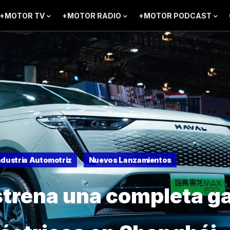
+MOTOR TV
+MOTOR RADIO
+MOTOR PODCAST
ndustria Automotriz
Nuevos Lanzamientos
rena una completa g