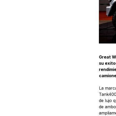
Great Wa
su exito
rendimi
camione
La marca
Tank400
de lujo 
de ambos
ampliame