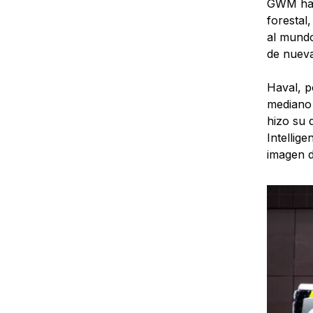
GWM hac
forestal
al mundo
de nueva
Haval, p
mediano
hizo su 
Intellig
imagen d