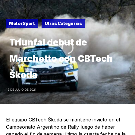
MotorSport
Otras Categorías
Triunfal debut de
Marchetto con CBTech
Škoda
12 DE JULIO DE 2021
El equipo CBTech Škoda se mantiene invicto en el
Campeonato Argentino de Rally luego de haber
ganado el fin de semana último la cuarta fecha de la