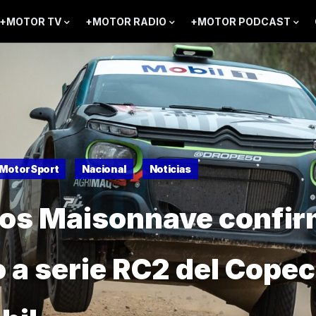
+MOTOR TV
+MOTOR RADIO
+MOTOR PODCAST
MotorSport
Nacional
Noticias
os Maisonnave confi
 a serie RC2 del Copec