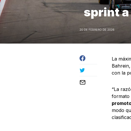
sprint a
20 DE FEBRERO DE 2026
La máxim
Bahrein,
con la p
“La razó
formato 
promotor
modo que
clasific