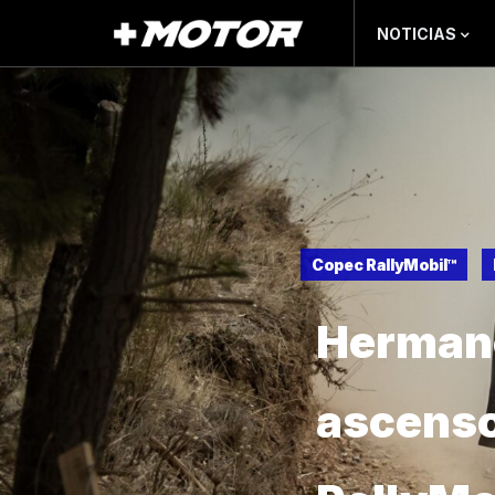
NOTICIAS
Copec RallyMobil™
Herman
ascenso