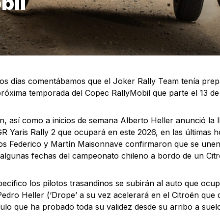
bil
os días comentábamos que el Joker Rally Team tenía pre
próxima temporada del Copec RallyMobil que parte el 13 d
n, así como a inicios de semana Alberto Heller anunció la l
R Yaris Rally 2 que ocupará en este 2026, en las últimas 
os Federico y Martín Maisonnave confirmaron que se unen
 algunas fechas del campeonato chileno a bordo de un Citr
pecífico los pilotos trasandinos se subirán al auto que ocu
edro Heller (‘Drope’ a su vez acelerará en el Citroën que 
ulo que ha probado toda su validez desde su arribo a suelo