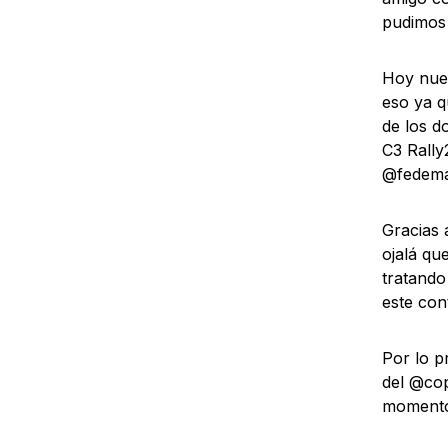
pudimos 
Hoy nues
eso ya q
de los d
C3 Rally
@fedema
Gracias 
ojalá qu
tratando
este con
Por lo p
del @cop
momento 