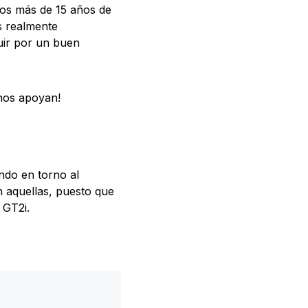
tos más de 15 años de
s realmente
ir por un buen
 nos apoyan!
ndo en torno al
n aquellas, puesto que
 GT2i.