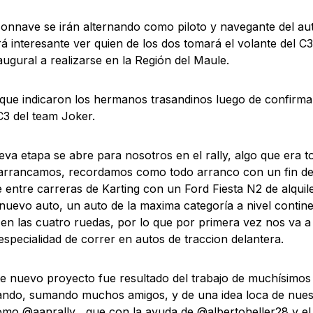
onnave se irán alternando como piloto y navegante del aut
rá interesante ver quien de los dos tomará el volante del C3
augural a realizarse en la Región del Maule.
ue indicaron los hermanos trasandinos luego de confirmars
C3 del team Joker.
va etapa se abre para nosotros en el rally, algo que era 
arrancamos, recordamos como todo arranco con un fin de
se entre carreras de Karting con un Ford Fiesta N2 de alqui
nuevo auto, un auto de la maxima categoría a nivel contine
 en las cuatro ruedas, por lo que por primera vez nos va a
especialidad de correr en autos de traccion delantera.
e nuevo proyecto fue resultado del trabajo de muchísimos
ndo, sumando muchos amigos, y de una idea loca de nues
mo @aanrally , que con la ayuda de @albertoheller28 y el