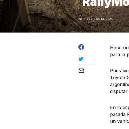
RallyMo
20 DE FEBRERO DE 2026
Hace un
para la 
Pues bie
Toyota G
argentin
disputar
En lo es
pasada P
un vehíc