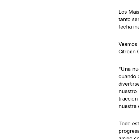
Los Mais
tanto se
fecha in
Veamos q
Citroën 
“Una nue
cuando 
divertir
nuestro 
traccion
nuestra 
Todo est
progresa
amigo co