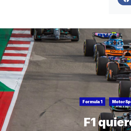
Formula 1
MotorSp
F1 quie