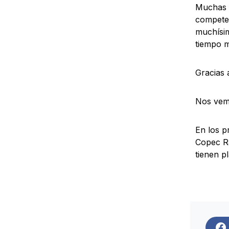
Muchas g
competen
muchísi
tiempo 
Gracias 
Nos vem
En los p
Copec Ra
tienen p