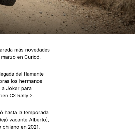
parada más novedades
e marzo en Curicó.
legada del flamante
horas los hermanos
 a Joker para
oën C3 Rally 2.
pó hasta la temporada
dejó vacante Alberto),
 chileno en 2021.