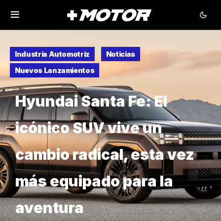
Industria Automotriz
Noticias
Nuevos Lanzamientos
Hyundai Santa Fe: El
icónico SUV vive un
cambio radical, esta vez
más equipado para la
aventura