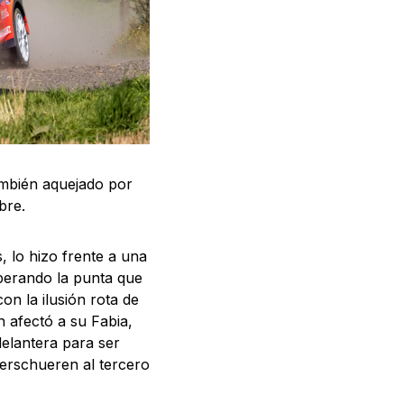
también aquejado por
bre.
 lo hizo frente a una
perando la punta que
n la ilusión rota de
 afectó a su Fabia,
delantera para ser
Verschueren al tercero