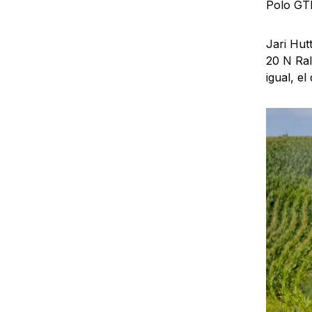
Polo GTI
Jari Hut
20 N Ral
igual, el