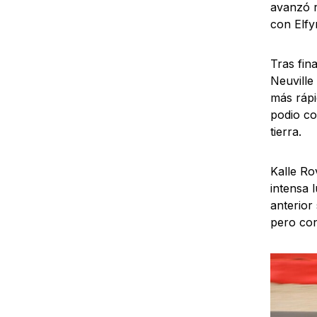
avanzó r
con Elfy
Tras fin
Neuville
más rápi
podio co
tierra.
Kalle Ro
intensa 
anterior
pero con