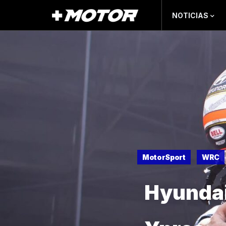
NOTICIAS
MotorSport
WRC
Hyundai