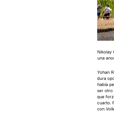
Nikolay 
una anom
Yohan Ro
dura opo
había pe
ser otro
que forz
cuarto. 
con Vol