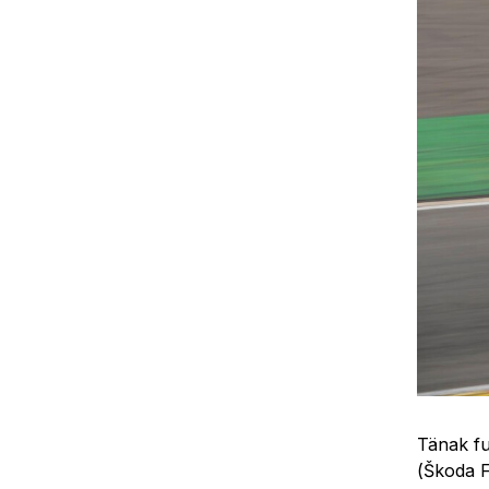
Tänak fu
(Škoda F