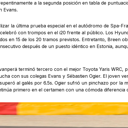
epentinamente a la segunda posición en tabla de puntuac
n Evans.
alizar la última prueba especial en el autódromo de Spa-F
 celebró con trompos en el i20 frente al público. Los Hyunda
dos en 15 de los 20 tramos previstos. Entretanto, Breen o
nsecutivo después de un puesto idéntico en Estonia, aunqu
vanperä terminó tercero con el mejor Toyota Yaris WRC, 
lucha con sus colegas Evans y Sébastien Ogier. El joven ve
 superó al galés por 6.5s. Ogier sufrió un pinchazo por la 
tinúa primero en el certamen con una cómoda diferencia 