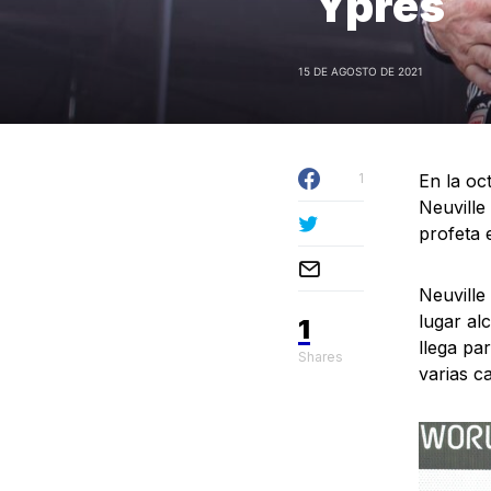
Ypres
15 DE AGOSTO DE 2021
1
En la oc
Neuville
profeta e
Neuville
lugar al
1
llega pa
Shares
varias c