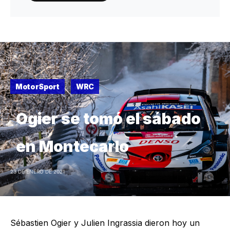
MotorSport
WRC
Ogier se tomó el sábado
en Montecarlo
23 DE ENERO DE 2021
Sébastien Ogier y Julien Ingrassia dieron hoy un