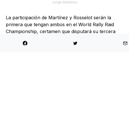
Jorge Martínez
La participación de Martínez y Rosselot serán la
primera que tengan ambos en el World Rally Raid
Championship, certamen que disputará su tercera
fecha del año tras haber pasado por el Dakar de
Arabia Saudita y Portugal.
Tanto Jorge como Emilio correrán en la categoría
Open. El piloto penquista que representará al equipo
Caballero Rally Service se subirá a un Can Am
Maverick R en compañía del navegante argentino
Nicolás Bollero, mientras que Rosselot competirá en
un Can Am Maverick X2 bajo la navegación de Diego
Marambio.
Los pilotos de la serie RC2 del Copec RallyMobil no
serán los únicos con presencia en la carrera