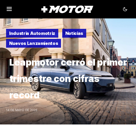
Industria Automotriz
Noticias
Nuevos Lanzamientos
Leapmotor cerró el primer
trimestre con cifras
record
14 DE MAYO DE 2026