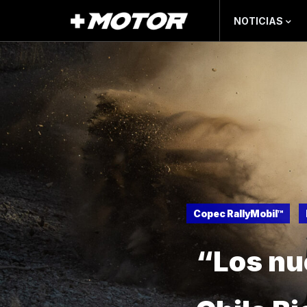
NOTICIAS
Copec RallyMobil™
“Los nu