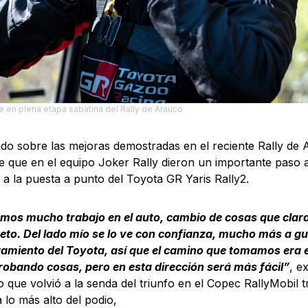
e en plena etapa sabatina del Rally de Arauco
do sobre las mejoras demostradas en el reciente Rally de 
 que en el equipo Joker Rally dieron un importante paso a
 a la puesta a punto del Toyota GR Yaris Rally2.
amos mucho trabajo en el auto, cambio de cosas que clar
Beto. Del lado mío se lo ve con confianza, mucho más a gu
miento del Toyota, así que el camino que tomamos era el
robando cosas, pero en esta dirección será más fácil”
, e
o que volvió a la senda del triunfo en el Copec RallyMobil t
a lo más alto del podio,