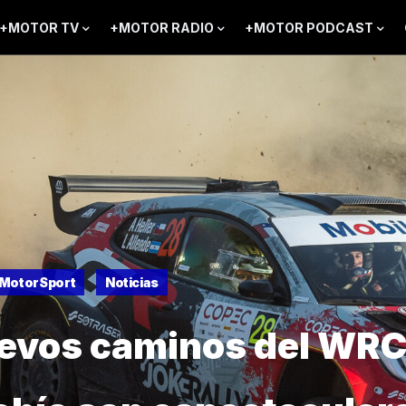
+MOTOR TV
+MOTOR RADIO
+MOTOR PODCAST
MotorSport
Noticias
evos caminos del WRC