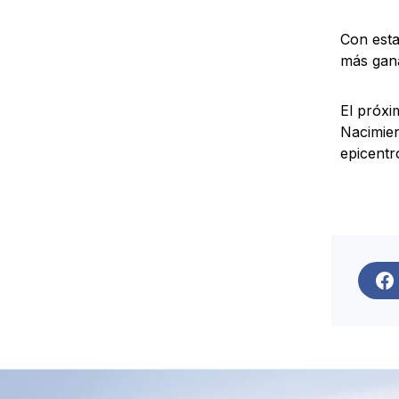
Con esta
más gana
El próxi
Nacimien
epicentr