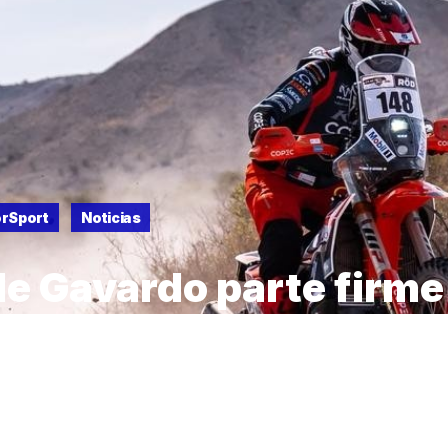
rSport
Noticias
e Gavardo parte firme
toque dakariano