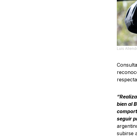
Luis Allend
Consulta
reconoce
respecta
“Realiz
bien al 
comporta
seguir p
argentin
subirse 