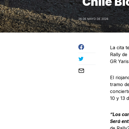
Chile B
26 DE MAYO DE 2026
La cita 
Rally de
GR Yaris
El rioja
tramo de
conciert
10 y 13 
“Los cam
Será ent
de Rally