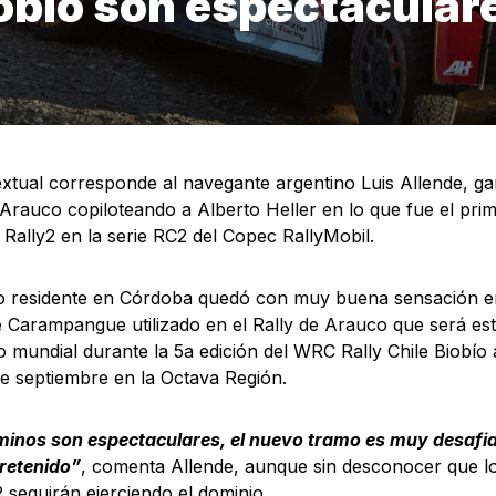
iobío son espectacular
textual corresponde al navegante argentino Luis Allende, ga
 Arauco copiloteando a Alberto Heller en lo que fue el prim
 Rally2 en la serie RC2 del Copec RallyMobil.
no residente en Córdoba quedó con muy buena sensación en
 Carampangue utilizado en el Rally de Arauco que será es
o mundial durante la 5a edición del WRC Rally Chile Biobío 
de septiembre en la Octava Región.
inos son espectaculares, el nuevo tramo es muy desafia
retenido”
, comenta Allende, aunque sin desconocer que los
2 seguirán ejerciendo el dominio.