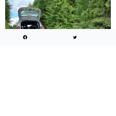
Única ganadora general en la historia del torneo de
su país, Australia (Tasmania 2020 con Subaru
Impreza WRX STI), la piloto de 33 años obtuvo