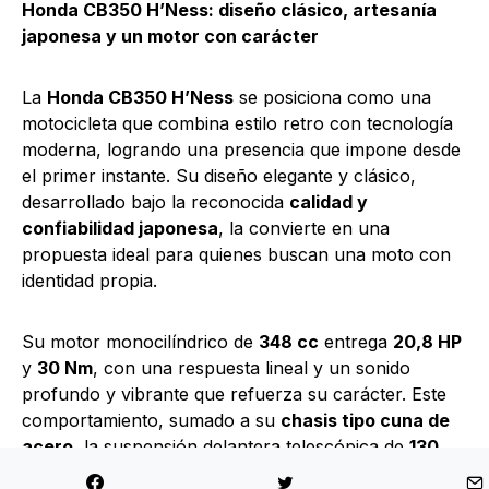
Honda CB350 H’Ness: diseño clásico, artesanía
japonesa y un motor con carácter
La
Honda CB350 H’Ness
se posiciona como una
motocicleta que combina estilo retro con tecnología
moderna, logrando una presencia que impone desde
el primer instante. Su diseño elegante y clásico,
desarrollado bajo la reconocida
calidad y
confiabilidad japonesa
, la convierte en una
propuesta ideal para quienes buscan una moto con
identidad propia.
Su motor monocilíndrico de
348 cc
entrega
20,8 HP
y
30 Nm
, con una respuesta lineal y un sonido
profundo y vibrante que refuerza su carácter. Este
comportamiento, sumado a su
chasis tipo cuna de
acero
, la suspensión delantera telescópica de
130
mm
y el doble amortiguador trasero de
120 mm
,