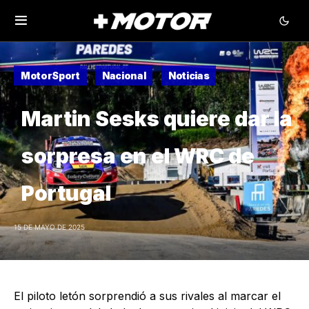
MotorSport
Nacional
Noticias
Martin Sesks quiere dar la
sorpresa en el WRC de
Portugal
15 DE MAYO DE 2025
El piloto letón sorprendió a sus rivales al marcar el