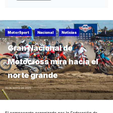
MotorSport
Nacional
Noticias
Gran Nacional de
Motocross mira hacia el
norte grande
15 DE MAYO DE 2025
El campeonato organizado por la Federación de