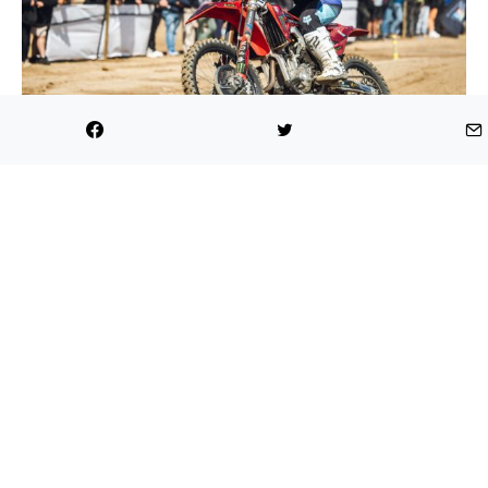
Ignacia Riveros
El sector Ojos de Opache será el que reciba el rugido
de las motos del campeonato, lo que marcará el
inicio de una fase del campeonato con sello nortino,
pues a lo largo del segundo semestre también se
visitarán las ciudades de La Serena y Coquimbo.
Interesante variedad de locaciones va mostrando un
Gran Nacional de Motocross que tras dos fechas
completadas tiene a los siguientes pilotos en la punta