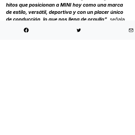
hitos que posicionan a MINI hoy como una marca
de estilo, versátil, deportiva y con un placer único
de conducción, lo que nos llena de orgullo”
, señala
Sebastián Dañil, gerente de MINI Chile sobre este
aniversario.
La familia MINI combina tradición y modernidad