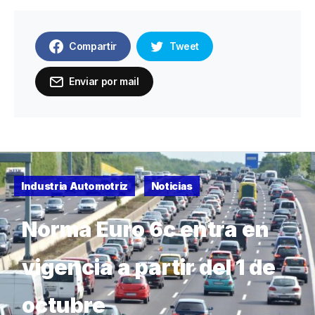
Compartir
Tweet
Enviar por mail
Industria Automotriz
Noticias
Norma Euro 6c entra en
vigencia a partir del 1 de
octubre