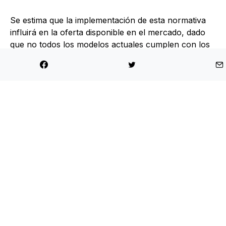
Se estima que la implementación de esta normativa
influirá en la oferta disponible en el mercado, dado
que no todos los modelos actuales cumplen con los
nuevos requerimientos. Además, se espera una
renovación progresiva de los catálogos hacia
vehículos más eficientes y de menor impacto
ambiental, lo que probablemente implicará ajustes en
los precios. También será necesaria la adecuación de
la infraestructura, incluyendo la disponibilidad de
combustibles con bajo contenido de azufre (10 ppm).