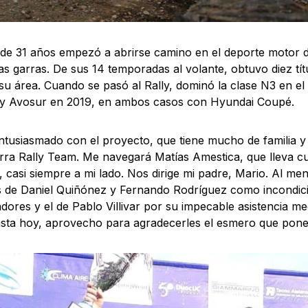
o de 31 años empezó a abrirse camino en el deporte motor 
as garras. De sus 14 temporadas al volante, obtuvo diez tít
 su área. Cuando se pasó al Rally, dominó la clase N3 en e
 y Avosur en 2019, en ambos casos con Hyundai Coupé.
ntusiasmado con el proyecto, que tiene mucho de familia y
rra Rally Team. Me navegará Matías Amestica, que lleva cua
d, casi siempre a mi lado. Nos dirige mi padre, Mario. Al me
 de Daniel Quiñónez y Fernando Rodríguez como incondic
dores y el de Pablo Villivar por su impecable asistencia m
sta hoy, aprovecho para agradecerles el esmero que pone