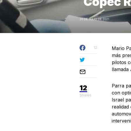
Copec R
20 DE JULIO DE 2021
12
Mario Pa
más pres
pilotos 
llamada 
Parra pa
12
con opti
Shares
Israel p
realidad
automovi
interveni