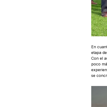
En cuant
etapa de
Con el a
poco más
experien
se concr