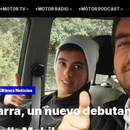
+MOTOR TV
+MOTOR RADIO
+MOTOR PODCAST
Últimas Noticias
arra, un nuevo debutan