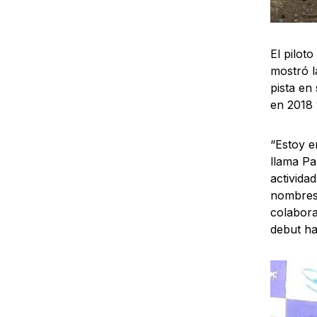
El pilot
mostró l
pista en
en 2018
“Estoy e
llama Pa
activida
nombres
colabora
debut ha