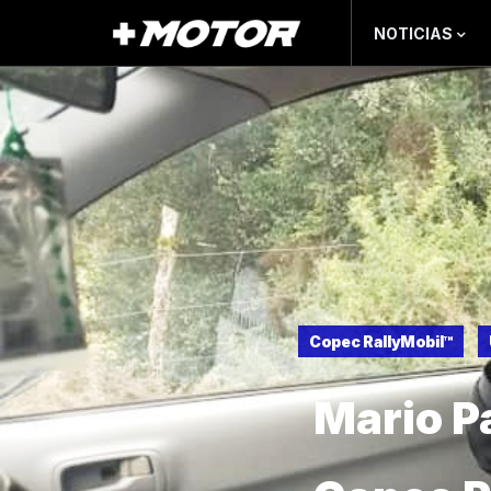
NOTICIAS
Copec RallyMobil™
Mario P