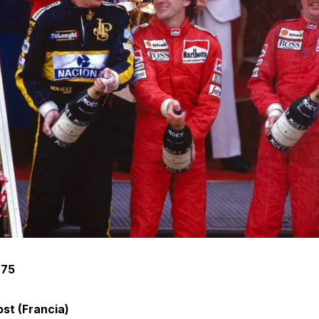
 75
ost (Francia)