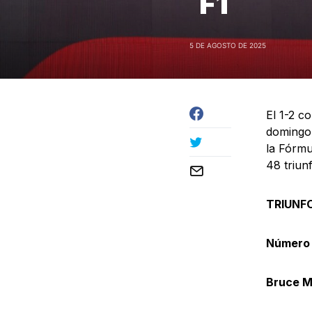
F1
5 DE AGOSTO DE 2025
El 1-2 c
domingo 
la Fórmu
48 triunf
TRIUNF
Número 
Bruce M