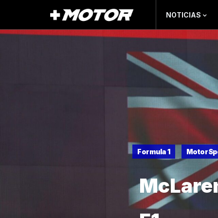
NOTICIAS
Formula 1
MotorSp
McLaren