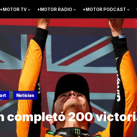
+MOTOR TV
+MOTOR RADIO
+MOTOR PODCAST
ort
Noticias
 completó 200 victoria