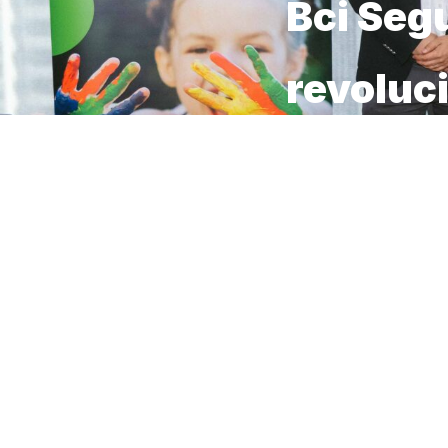
Bci Seg
revoluci
cliente
13 DE MARZO DE 2025
La comer
puntapié
Santiago