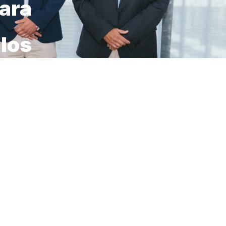
ara
 los
nales será el
xclusivos.
encia de los usuarios