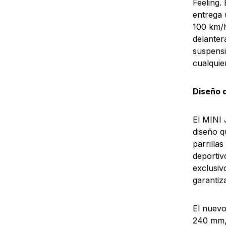
Feeling.
entrega 
100 km/h
delanter
suspensi
cualquie
Diseño 
El MINI 
diseño q
parrilla
deportiv
exclusiv
garantiz
El nuevo
240 mm, 