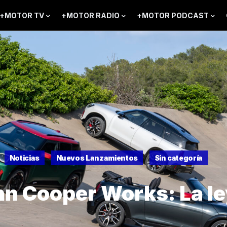
+MOTOR TV
+MOTOR RADIO
+MOTOR PODCAST
Noticias
Nuevos Lanzamientos
Sin categoría
hn Cooper Works: La l