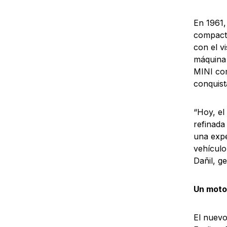
En 1961,
compacto
con el v
máquina 
MINI com
conquist
“Hoy, el
refinada
una expe
vehículo
Dañil, g
Un moto
El nuevo