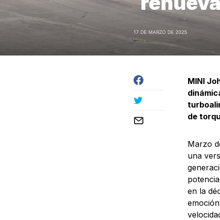
renuev
17 DE MARZO DE 2025
MINI Jo
dinámica
turboal
de torqu
Marzo d
una vers
generaci
potencia
en la dé
emoción 
velocida