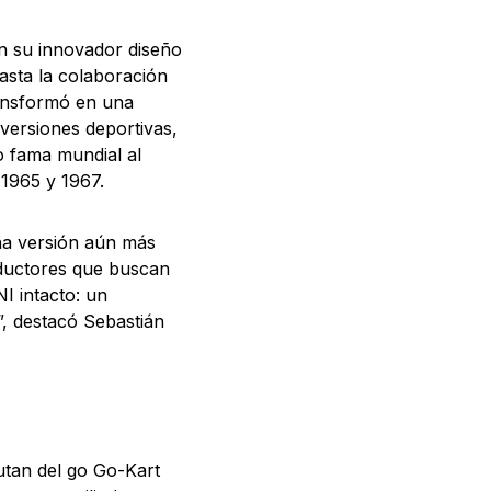
on su innovador diseño
asta la colaboración
ransformó en una
 versiones deportivas,
o fama mundial al
 1965 y 1967.
na versión aún más
nductores que buscan
I intacto: un
”, destacó Sebastián
utan del go Go-Kart