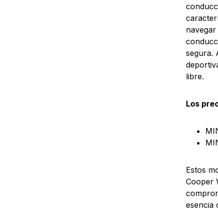
conducci
caracter
navegar 
conducci
segura. 
deportiv
libre.
Los pre
MI
MIN
Estos mo
Cooper W
compromi
esencia 