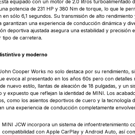
 Está equipado con un motor de 2.0 litros turboalimentado d
una potencia de 231 HP y 380 Nm de torque, lo que le perm
 en sólo 6,1 segundos. Su transmisión de alto rendimiento 
a garantizan una experiencia de conducción dinámica y dive
ón deportiva ajustada asegura una estabilidad y precisión 
r tipo de carretera.
distintivo y moderno
John Cooper Works no solo destaca por su rendimiento, s
ue evoca al presentado en los años 60s pero con detalle
s de nuevo estilo, llantas de aleación de 18 pulgadas, y un 
o y expuesto que reflejan la identidad de MINI. Los acabado
os, como los asientos deportivos de cuero y la tecnología 
an una experiencia de conducción completamente envolven
 MINI JCW incorpora un sistema de infoentretenimiento co
compatibilidad con Apple CarPlay y Android Auto, así co