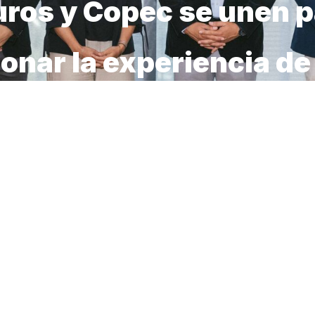
uros y Copec se unen p
onar la experiencia de
s
cialización del Seguro Obligatorio de Accidentes Perso
 inicial de la unión que permitirá acceder a beneficios e
. –
En una movida estratégica que busca redefinir la experi