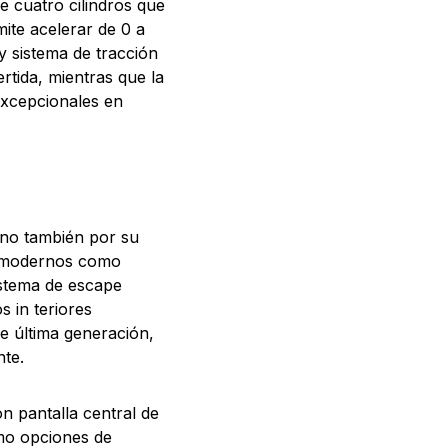
e cuatro cilindros que
ite acelerar de 0 a
y sistema de tracción
rtida, mientras que la
excepcionales en
ino también por su
s modernos como
sistema de escape
s in teriores
de última generación,
te.
n pantalla central de
mo opciones de