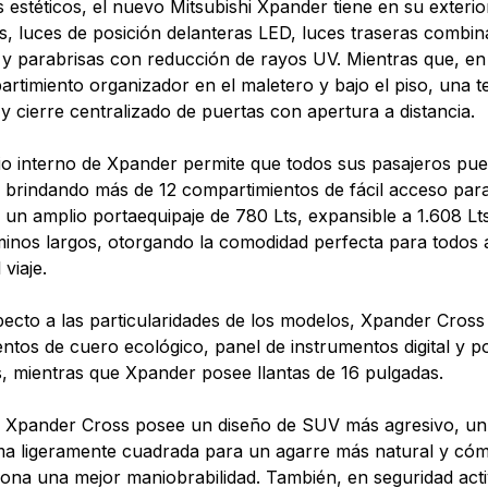
 estéticos, el nuevo Mitsubishi Xpander tiene en su exterior
os, luces de posición delanteras LED, luces traseras combin
 y parabrisas con reducción de rayos UV. Mientras que, en 
rtimiento organizador en el maletero y bajo el piso, una t
 y cierre centralizado de puertas con apertura a distancia.
io interno de Xpander permite que todos sus pasajeros pu
brindando más de 12 compartimientos de fácil acceso para
un amplio portaequipaje de 780 Lts, expansible a 1.608 Lts.
inos largos, otorgando la comodidad perfecta para todos 
 viaje.
ecto a las particularidades de los modelos, Xpander Cross t
entos de cuero ecológico, panel de instrumentos digital y p
, mientras que Xpander posee llantas de 16 pulgadas.
Xpander Cross posee un diseño de SUV más agresivo, un v
a ligeramente cuadrada para un agarre más natural y cóm
ona una mejor maniobrabilidad. También, en seguridad acti