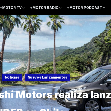
+MOTOR TV
+MOTOR RADIO
+MOTOR PODCAST
Noticias
Nuevos Lanzamientos
shi Motors realiza lan