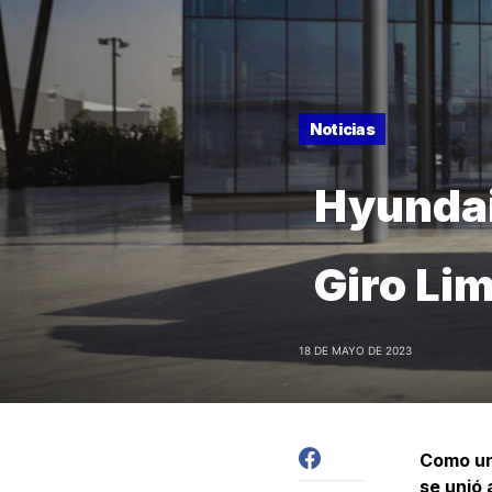
Noticias
Hyundai
Giro Li
18 DE MAYO DE 2023
Como un
se unió 