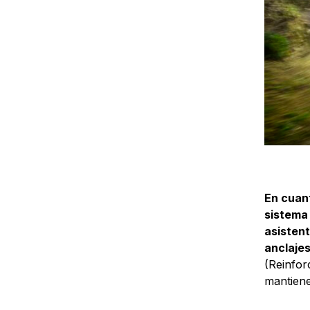
En cuant
sistema 
asisten
anclajes
(Reinfor
mantiene