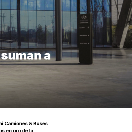
 suman a
dai Camiones & Buses
os en pro de la