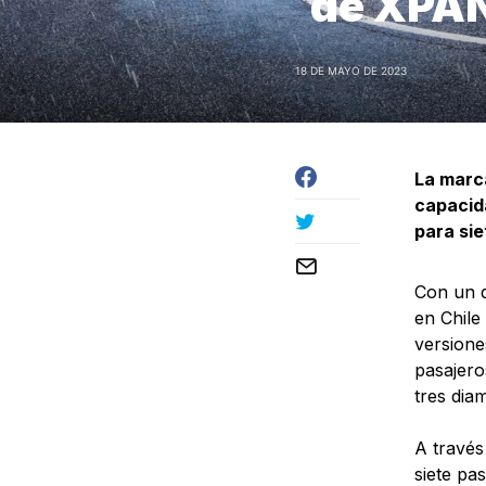
de XPAN
18 DE MAYO DE 2023
La marca
capacida
para sie
Con un d
en Chile
versione
pasajero
tres dia
A través
siete pa