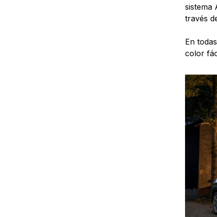
sistema 
través d
En todas
color fá