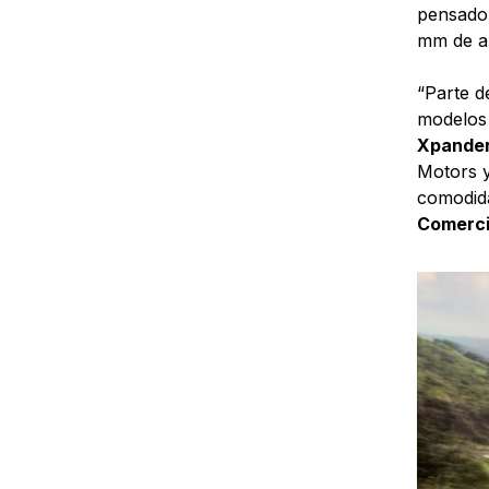
pensado 
mm de a
“Parte d
modelos 
Xpander
Motors y
comodida
Comercia