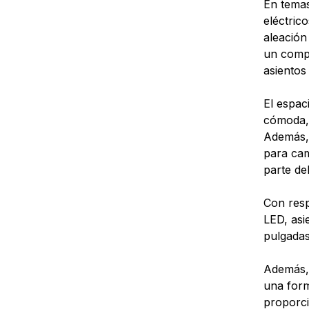
En temas
eléctric
aleación
un compa
asientos
El espac
cómoda, 
Además, 
para cam
parte del
Con resp
LED, asi
pulgadas
Además, 
una form
proporci