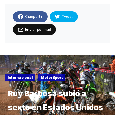
Compartir
Tweet
Enviar por mail
Internacional
MotorSport
Ruy Barbosa subió a
sexto en Estados Unidos