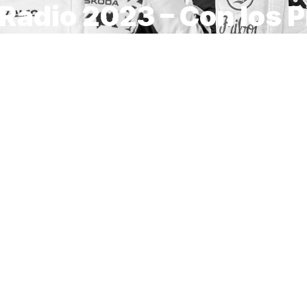
Radio 2023 – Con los P
 y Fernández
es 23 de mayo a las 14:00 salimos al aire nuevamente con
adio a través de nuestro sitio web y de la cuenta de Face
 periodista Juan Cruz Mathus y los comentarios especializ
ry conversamos con el piloto boliviano de la WRC2 Marco 
 competencia en el pasado Rally de Portugal con nuestro ot
 Emilio Fernández que resultara 2º en la sub categoría Ch