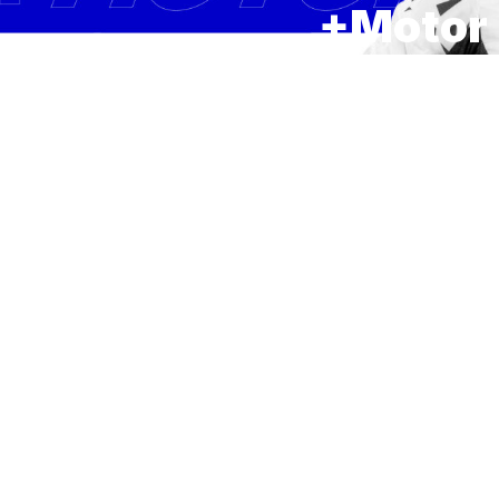
+Motor 
Bulacia
23 DE MAYO DE 2023
Hoy mart
+Motor R
Junto al
Etchever
una gran
nacional