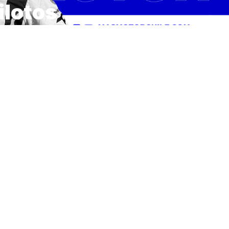
ilotos
 otra entrega de
book.
ados de Sebastián
Bulacia que ha tenido
ro invitado, el piloto
allenger WRC2 de la