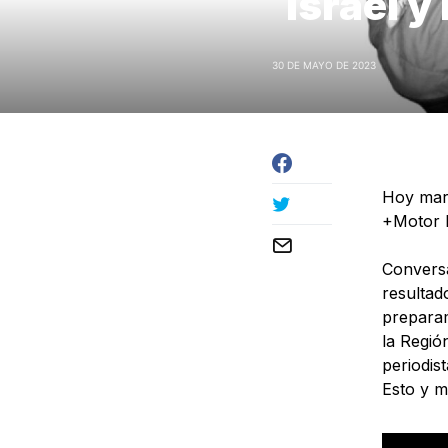
Israel y
30 DE MAYO DE 2023
Hoy mart
+Motor R
Conversa
resultad
preparam
la Regió
periodis
Esto y m