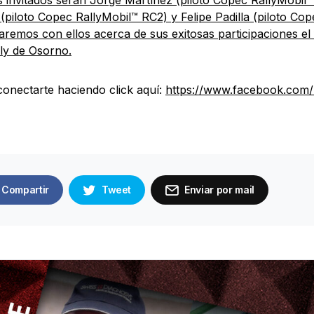
 invitados serán Jorge Martínez (piloto Copec RallyMobil™
(piloto Copec RallyMobil™ RC2) y Felipe Padilla (piloto Co
remos con ellos acerca de sus exitosas participaciones el
lly de Osorno.
onectarte haciendo click aquí:
https://www.facebook.com
Compartir
Tweet
Enviar por mail