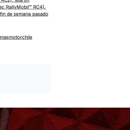
 RC2), Martín
pec RallyMobil™ RC4).
 fin de semana pasado
/masmotorchile