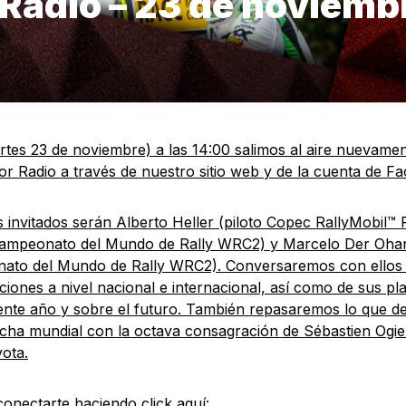
Radio – 23 de noviemb
tes 23 de noviembre) a las 14:00 salimos al aire nuevamen
r Radio a través de nuestro sitio web y de la cuenta de F
 invitados serán Alberto Heller (piloto Copec RallyMobil™
 Campeonato del Mundo de Rally WRC2) y Marcelo Der Oha
ato del Mundo de Rally WRC2). Conversaremos con ellos 
aciones a nivel nacional e internacional, así como de sus pl
ente año y sobre el futuro. También repasaremos lo que de
echa mundial con la octava consagración de Sébastien Ogie
ota.
onectarte haciendo click aquí: