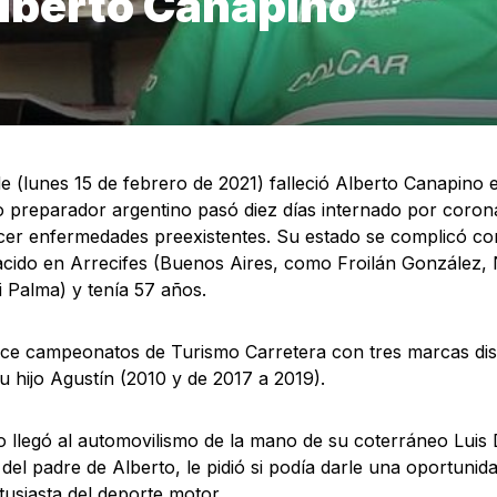
lberto Canapino
de (lunes 15 de febrero de 2021) falleció Alberto Canapino 
 preparador argentino pasó diez días internado por corona
er enfermedades preexistentes. Su estado se complicó co
cido en Arrecifes (Buenos Aires, como Froilán González, 
Di Palma) y tenía 57 años.
e campeonatos de Turismo Carretera con tres marcas disti
su hijo Agustín (2010 y de 2017 a 2019).
 llegó al automovilismo de la mano de su coterráneo Luis 
va del padre de Alberto, le pidió si podía darle una oportuni
tusiasta del deporte motor.