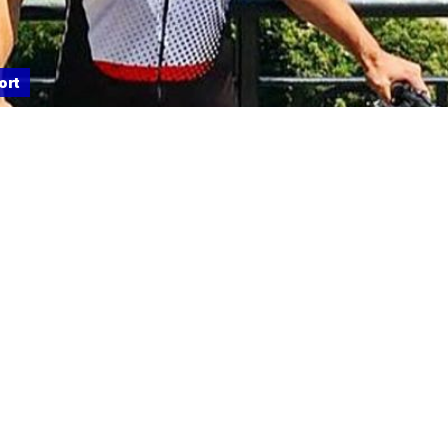
ort
se recupera
 Alonso, quien el jueves pasado sufriera un accidente mie
a en la ciudad suiza de Lugano y el parte médico oficial expl
 fractura de mandíbula, pero fue operado y se espera que 
ra la temporada de Fórmula 1.
icado del equipo Alpine expresa: “Los médicos en Suiza 