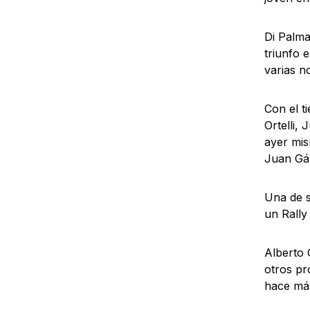
Di Palma
triunfo 
varias n
Con el t
Ortelli,
ayer mi
Juan Gál
Una de s
un Rally
Alberto 
otros pr
hace más