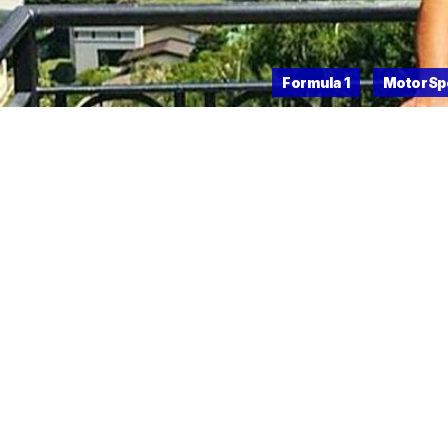
Formula 1
MotorSp
Alonso 
15 DE FEBRERO DE 2021
Fernando
biciclet
tuvo una
forma pa
Un comun