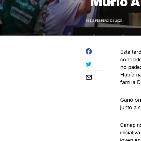
Murió A
15 DE FEBRERO DE 2021
Esta tar
conocido
no padec
Había na
familia 
Ganó onc
junto a 
Canapino
iniciati
joven en