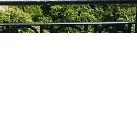
ntras entrenaba en su
icó que el español
esté listo en plena
descubrieron una